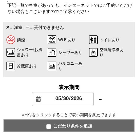
下記一覧で空室があっても、インターネットではご予約いただけ
ない場合もございますのでご了承ください
…満室
…受付できません
禁煙
Wi-Fiあり
トイレあり
シャワー/お風
空気清浄機あ
シャワーあり
呂あり
り
バルコニーあ
冷蔵庫あり
り
表示期間
～
※日付をクリックすることで表示期間を変更できます
こだわり条件を追加