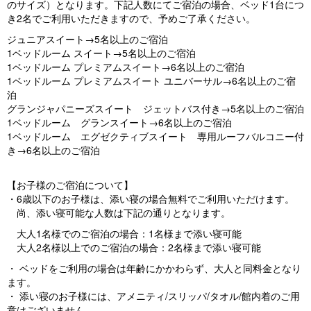
のサイズ）となります。下記人数にてご宿泊の場合、ベッド1台につ
き2名でご利用いただきますので、予めご了承ください。
ジュニアスイート→5名以上のご宿泊
1ベッドルーム スイート→5名以上のご宿泊
1ベッドルーム プレミアムスイート→6名以上のご宿泊
1ベッドルーム プレミアムスイート ユニバーサル→6名以上のご宿
泊
グランジャパニーズスイート ジェットバス付き→5名以上のご宿泊
1ベッドルーム グランスイート→6名以上のご宿泊
1ベッドルーム エグゼクティブスイート 専用ルーフバルコニー付
き→6名以上のご宿泊
【お子様のご宿泊について】
・6歳以下のお子様は、添い寝の場合無料でご利用いただけます。
尚、添い寝可能な人数は下記の通りとなります。
大人1名様でのご宿泊の場合：1名様まで添い寝可能
大人2名様以上でのご宿泊の場合：2名様まで添い寝可能
・ ベッドをご利用の場合は年齢にかかわらず、大人と同料金となり
ます。
・ 添い寝のお子様には、アメニティ/スリッパ/タオル/館内着のご用
意はございません。