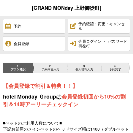
[GRAND MONday 上野御徒町]
予約確認・変更・キャンセ
予約
ル
会員ログイン ・ パスワード
会員登録
再発行
1
2
3
4
プラン選択
予約内容入力
個人情報入力
予約完了
【会員登録で割引＆特典！！】
hotel Monday Ｇroupは
会員登録初回から10%の割
引＆14時アーリーチェックイン
■ベッドのご利用人数について■
下記お部屋のメインベッドのベッドサイズ幅は1400（ダブルベッド