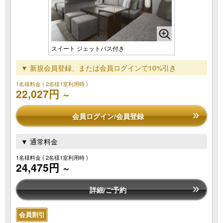
スイート ジェットバス付き
▼ 新規会員登録、または会員ログインで10%引き
1名様料金
( 2名様1室利用時 )
22,027円
～
会員ログイン/会員登録
▼ 通常料金
1名様料金
( 2名様1室利用時 )
24,475円
～
詳細/ご予約
会員割引