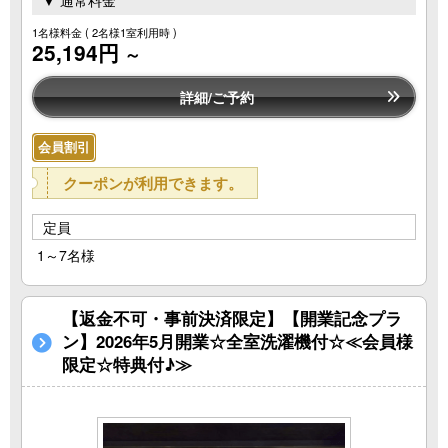
▼ 通常料金
1名様料金
( 2名様1室利用時 )
25,194円
～
詳細/ご予約
会員割引
クーポンが利用できます。
定員
1～7名様
【返金不可・事前決済限定】【開業記念プラ
ン】2026年5月開業☆全室洗濯機付☆≪会員様
限定☆特典付♪≫