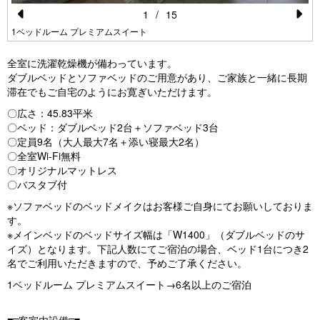
1
/
15
Pr
N
1ベッドルーム プレミアムスイート
e
e
全室に洗濯乾燥機が備わっています。
vi
xt
ダブルベッドとソファベッドのご用意があり、ご家族と一緒に長期
滞在でもご自宅のようにお寛ぎいただけます。
o
〇広さ：45.83平米
u
〇ベッド：ダブルベッド2台＋ソファベッド3台
s
〇定員9名（大人最大7名＋添い寝最大2名）
〇全室Wi-Fi無料
〇オリジナルマットレス
〇バスタブ付
※ソファベッドのベッドメイクはお客様ご自身にてお願いしておりま
す。
※メインベッドのベッドサイズ幅は「W1400」（ダブルベッドのサ
イズ）となります。下記人数にてご宿泊の場合、ベッド1台につき2
名でご利用いただきますので、予めご了承ください。
1ベッドルーム プレミアムスイート→6名以上のご宿泊