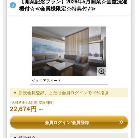
【開業記念プラン】2026年5月開業☆全室洗濯
機付☆≪会員様限定☆特典付♪≫
ジュニアスイート
▼ 新規会員登録、または会員ログインで10%引き
1名様料金
( 2名様1室利用時 )
22,674円
～
会員ログイン/会員登録