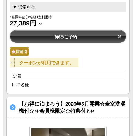
▼ 通常料金
1名様料金
( 2名様1室利用時 )
27,389円
～
詳細/ご予約
会員割引
クーポンが利用できます。
定員
1～7名様
【お得に泊まろう】2026年5月開業☆全室洗濯
機付☆≪会員様限定☆特典付♪≫