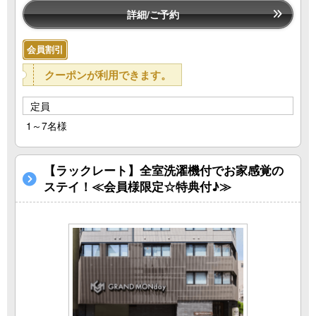
詳細/ご予約
会員割引
クーポンが利用できます。
定員
1～7名様
【ラックレート】全室洗濯機付でお家感覚の
ステイ！≪会員様限定☆特典付♪≫