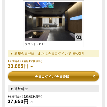
フロント・ロビー
▼ 新規会員登録、または会員ログインで10%引き
1名様料金
( 2名様1室利用時 )
33,885円
～
会員ログイン/会員登録
▼ 通常料金
1名様料金
( 2名様1室利用時 )
37,650円
～