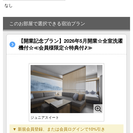
なし
このお部屋で選択できる宿泊プラン
【開業記念プラン】2026年5月開業☆全室洗濯
機付☆≪会員様限定☆特典付♪≫
ジュニアスイート
▼ 新規会員登録、または会員ログインで10%引き