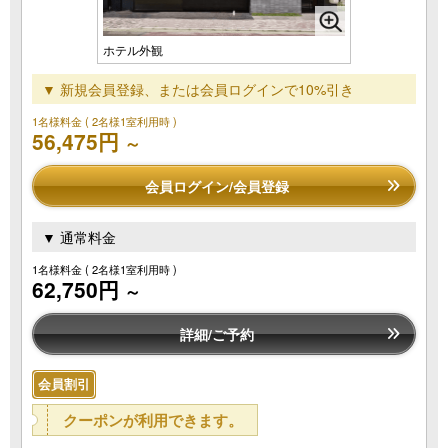
ホテル外観
▼ 新規会員登録、または会員ログインで10%引き
1名様料金
( 2名様1室利用時 )
56,475円
～
会員ログイン/会員登録
▼ 通常料金
1名様料金
( 2名様1室利用時 )
62,750円
～
詳細/ご予約
会員割引
クーポンが利用できます。