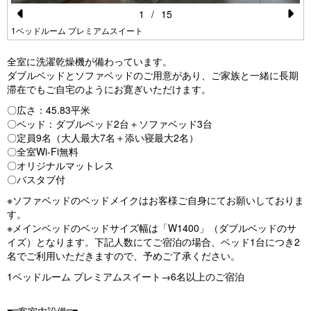
1
/
15
Pr
N
1ベッドルーム プレミアムスイート
e
e
全室に洗濯乾燥機が備わっています。
vi
xt
ダブルベッドとソファベッドのご用意があり、ご家族と一緒に長期
滞在でもご自宅のようにお寛ぎいただけます。
o
〇広さ：45.83平米
u
〇ベッド：ダブルベッド2台＋ソファベッド3台
s
〇定員9名（大人最大7名＋添い寝最大2名）
〇全室Wi-Fi無料
〇オリジナルマットレス
〇バスタブ付
※ソファベッドのベッドメイクはお客様ご自身にてお願いしておりま
す。
※メインベッドのベッドサイズ幅は「W1400」（ダブルベッドのサ
イズ）となります。下記人数にてご宿泊の場合、ベッド1台につき2
名でご利用いただきますので、予めご了承ください。
1ベッドルーム プレミアムスイート→6名以上のご宿泊