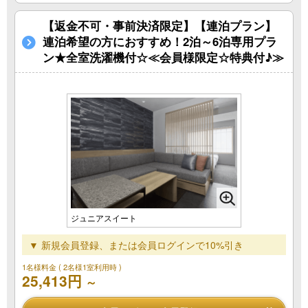
【返金不可・事前決済限定】【連泊プラン】
連泊希望の方におすすめ！2泊～6泊専用プラ
ン★全室洗濯機付☆≪会員様限定☆特典付♪≫
ジュニアスイート
▼ 新規会員登録、または会員ログインで10%引き
1名様料金
( 2名様1室利用時 )
25,413円
～