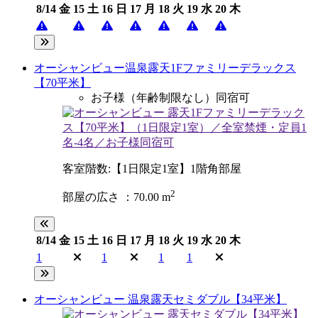
8/14
金
15
土
16
日
17
月
18
火
19
水
20
木
オーシャンビュー温泉露天1Fファミリーデラックス
【70平米】
お子様（年齢制限なし）同宿可
客室階数:【1日限定1室】1階角部屋
2
部屋の広さ ：70.00 m
8/14
金
15
土
16
日
17
月
18
火
19
水
20
木
1
1
1
1
オーシャンビュー 温泉露天セミダブル【34平米】