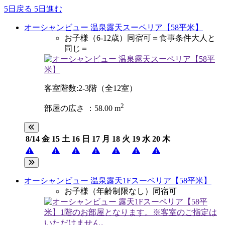
5日戻る
5日進む
オーシャンビュー 温泉露天スーペリア【58平米】
お子様（6-12歳）同宿可＝食事条件大人と
同じ＝
客室階数:2-3階（全12室）
2
部屋の広さ ：58.00 m
8/14
金
15
土
16
日
17
月
18
火
19
水
20
木
オーシャンビュー 温泉露天1Fスーペリア【58平米】
お子様（年齢制限なし）同宿可