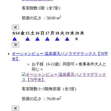
客室階数:1階（全7室）
2
部屋の広さ ：58.00 m
8/14
金
15
土
16
日
17
月
18
火
19
水
20
木
オーシャンビュー 温泉露天パノラマデラックス【70平
米】
お子様（6-12歳）同宿可＝食事条件大人と
同じ＝
客室階数:1~3階角部屋（全3室）
2
部屋の広さ ：70.00 m