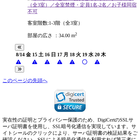
客室階数:1-3階（全3室）
2
部屋の広さ ：34.00 m
8/14
金
15
土
16
日
17
月
18
火
19
水
20
木
このページの先頭へ
実在性の証明とプライバシー保護のため、DigiCertのSSLサ
ーバ証明書を使用し、SSL暗号化通信を実現しています。サ
イトシールのクリックにより、サーバ証明書の検証結果をご
確認ください。SSLによる暗号化通信を利用すれば第三者に