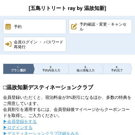
[五島リトリート ray by 温故知新]
予約確認・変更・キャンセ
予約
ル
会員ログイン ・ パスワード
再発行
1
2
3
4
プラン選択
予約内容入力
個人情報入力
予約完了
□温故知新デスティネーションクラブ
会員登録いただくと、宿泊料金が3%割引になるほか、多数の特典を
ご用意しています。
会員割引を適用するには、会員登録後マイページからクーポンコー
ドを取得し、ご入力ください。
▶会員登録をする
▶ログインする
▶デスティネーションクラブ詳細をみる