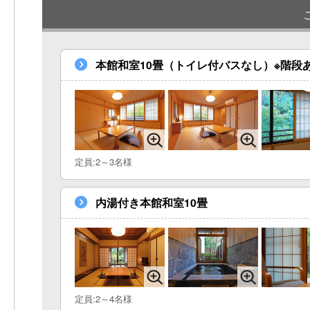
本館和室10畳（トイレ付バスなし）※階段
定員:2～3名様
内湯付き本館和室10畳
定員:2～4名様