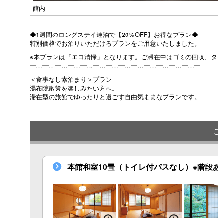
館内
◆1週間のロングステイ連泊で【20％OFF】お得なプラン◆
特別価格でお泊りいただけるプランをご用意いたしました。
※本プランは「エコ清掃」となります。ご滞在中はゴミの回収、
━…━…━…━…━…━…━…━…━…━…━…━…━…━
＜食事なし素泊まり＞プラン
湯布院散策を楽しみたい方へ。
滞在型の旅館でゆったりと過ごす自由気ままなプランです。
本館和室10畳（トイレ付バスなし）※階段