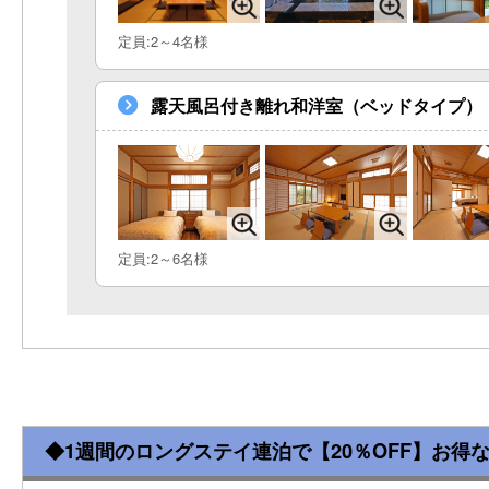
定員:2～4名様
露天風呂付き離れ和洋室（ベッドタイプ）
定員:2～6名様
◆1週間のロングステイ連泊で【20％OFF】お