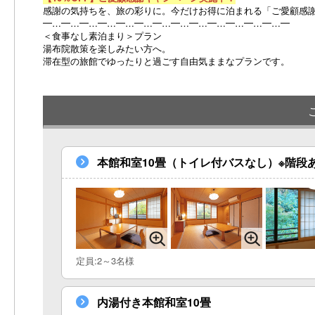
感謝の気持ちを、旅の彩りに。今だけお得に泊まれる「ご愛顧感
━…━…━…━…━…━…━…━…━…━…━…━…━…━
＜食事なし素泊まり＞プラン
湯布院散策を楽しみたい方へ。
滞在型の旅館でゆったりと過ごす自由気ままなプランです。
本館和室10畳（トイレ付バスなし）※階段
定員:2～3名様
内湯付き本館和室10畳