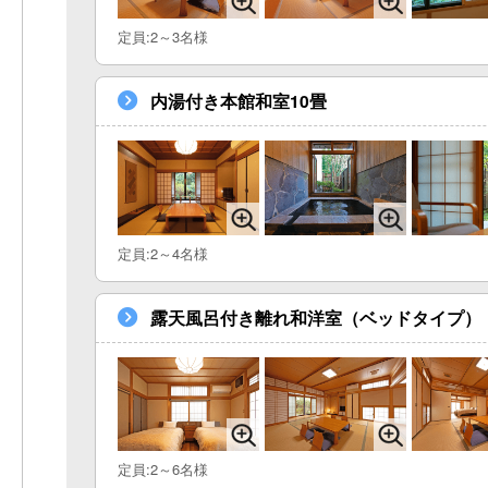
定員:2～3名様
内湯付き本館和室10畳
定員:2～4名様
露天風呂付き離れ和洋室（ベッドタイプ）
定員:2～6名様