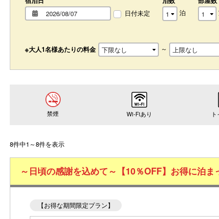
宿泊日
泊数
部屋数
泊
日付未定
～
※大人1名様あたりの料金
禁煙
Wi-Fiあり
ト
8件中1～8件を表示
～日頃の感謝を込めて～【10％OFF】お得に泊
【お得な期間限定プラン】