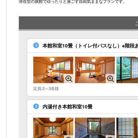
滞在型の旅館でゆったりと過ごす自由気ままなプランです。
本館和室10畳（トイレ付バスなし）※階段
定員:2～3名様
内湯付き本館和室10畳