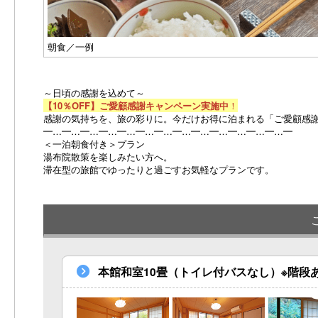
朝食／一例
～日頃の感謝を込めて～
【10％OFF】ご愛顧感謝キャンペーン実施中
！
感謝の気持ちを、旅の彩りに。今だけお得に泊まれる「ご愛顧感
━…━…━…━…━…━…━…━…━…━…━…━…━…━
＜一泊朝食付き＞プラン
湯布院散策を楽しみたい方へ。
滞在型の旅館でゆったりと過ごすお気軽なプランです。
本館和室10畳（トイレ付バスなし）※階段