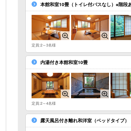
本館和室10畳（トイレ付バスなし）※階段
定員:2～3名様
内湯付き本館和室10畳
定員:2～4名様
露天風呂付き離れ和洋室（ベッドタイプ）