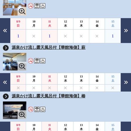
8/9
10
11
12
13
14
15
日
月
火
水
木
金
土
1
1
1
源泉かけ流し露天風呂付【華館海側】萩
8/9
10
11
12
13
14
15
日
月
火
水
木
金
土
源泉かけ流し露天風呂付【華館海側】椿
8/9
10
11
12
13
14
15
日
月
火
水
木
金
土