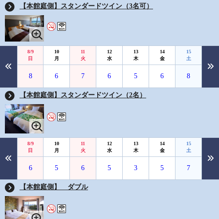
【本館庭側】スタンダードツイン（3名可）
8/9
10
11
12
13
14
15
日
月
火
水
木
金
土
8
6
7
6
5
6
8
【本館庭側】スタンダードツイン（2名）
8/9
10
11
12
13
14
15
日
月
火
水
木
金
土
6
5
6
5
3
5
7
【本館庭側】 ダブル