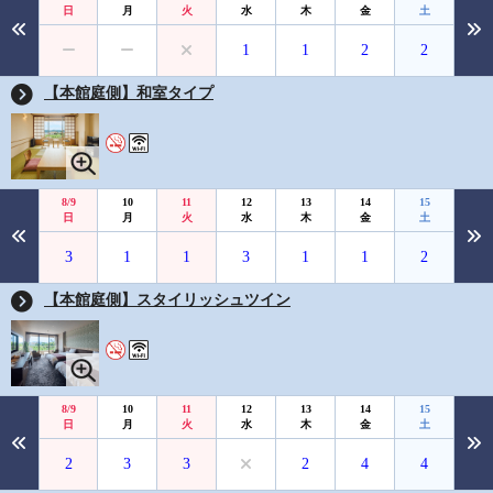
日
月
火
水
木
金
土
1
1
2
2
【本館庭側】和室タイプ
8/9
10
11
12
13
14
15
日
月
火
水
木
金
土
3
1
1
3
1
1
2
【本館庭側】スタイリッシュツイン
8/9
10
11
12
13
14
15
日
月
火
水
木
金
土
2
3
3
2
4
4