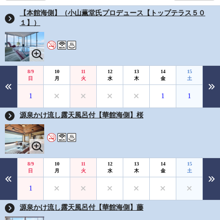
【本館海側】（小山薫堂氏プロデュース【トップテラス５０
１】）
8/9
10
11
12
13
14
15
日
月
火
水
木
金
土
1
1
1
源泉かけ流し露天風呂付【華館海側】桜
8/9
10
11
12
13
14
15
日
月
火
水
木
金
土
1
源泉かけ流し露天風呂付【華館海側】藤