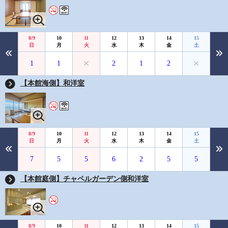
8/9
10
11
12
13
14
15
日
月
火
水
木
金
土
1
1
2
1
2
【本館海側】和洋室
8/9
10
11
12
13
14
15
日
月
火
水
木
金
土
7
5
5
6
2
5
5
【本館庭側】チャペルガーデン側和洋室
8/9
10
11
12
13
14
15