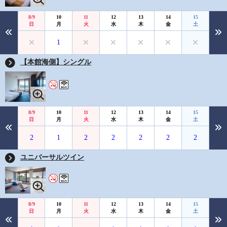
8/9
10
11
12
13
14
15
日
月
火
水
木
金
土
1
【本館海側】シングル
8/9
10
11
12
13
14
15
日
月
火
水
木
金
土
2
1
2
2
2
2
2
ユニバーサルツイン
8/9
10
11
12
13
14
15
日
月
火
水
木
金
土