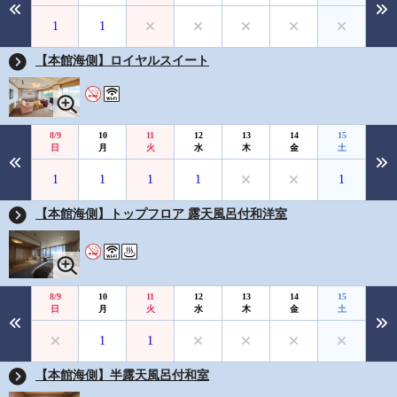
1
1
【本館海側】ロイヤルスイート
8/9
10
11
12
13
14
15
日
月
火
水
木
金
土
1
1
1
1
1
【本館海側】トップフロア 露天風呂付和洋室
8/9
10
11
12
13
14
15
日
月
火
水
木
金
土
1
1
【本館海側】半露天風呂付和室