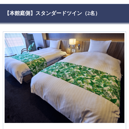
【本館庭側】スタンダードツイン（2名）
1
/
4
Pr
N