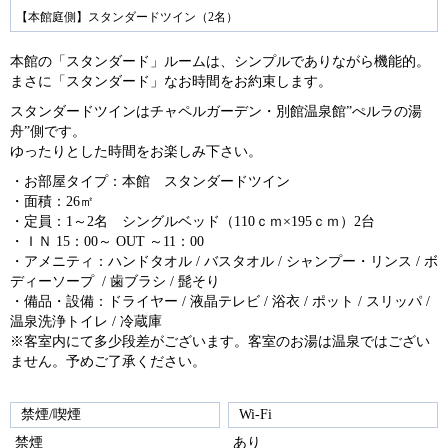
ev
ex
【本館庭側】スタンダードツイン（2名）
io
t
本館の「スタンダード」ルームは、シンプルでありながら機能的。
us
まさに「スタンダード」なお時間をお約束します。
スタンダードツインはチャペルガーデン・別館温泉館”ぺルラの湯
舟”側です。
ゆったりとした時間をお楽しみ下さい。
・お部屋タイプ：本館 スタンダードツイン
・面積：26㎡
・定員：1～2名 シングルベッド（110ｃｍ×195ｃｍ）2台
・ＩＮ 15：00～ OUT ～11：00
・アメニティ：ハンドタオル / バスタオル / シャンプー・リンス / ボ
ディーソープ / 歯ブラシ / 髭そり
・備品・設備：ドライヤー / 液晶テレビ / 浴衣 / ポット / スリッパ /
温泉洗浄トイレ / 冷蔵庫
※客室内にて多少段差がございます。客室のお湯は温泉ではござい
ません。予めご了承ください。
禁煙/喫煙
Wi-Fi
禁煙
あり