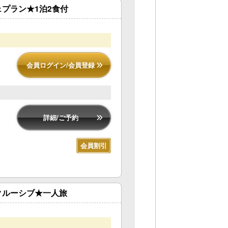
プラン★1泊2食付
会員ログイン/会員登録
詳細/ご予約
会員割引
クルーシブ★一人旅