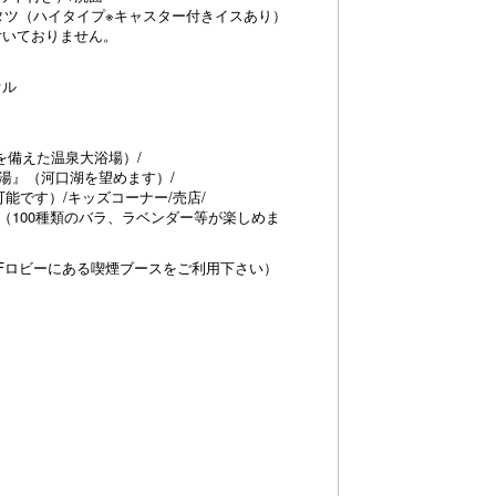
コタツ（ハイタイプ※キャスター付きイスあり）
付いておりません。
オル
を備えた温泉大浴場）/
湯』（河口湖を望めます）/
用可能です）/キッズコーナー/売店/
（100種類のバラ、ラベンダー等が楽しめま
Fロビーにある喫煙ブースをご利用下さい）