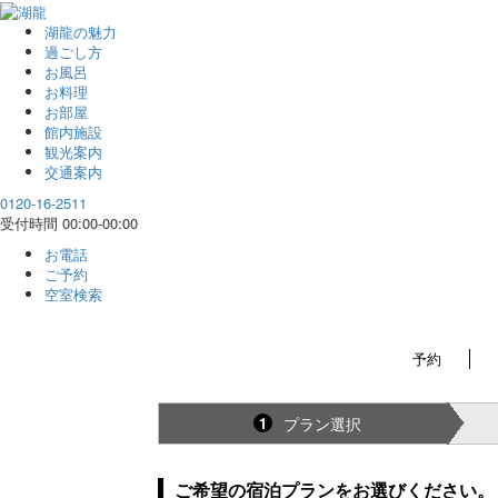
湖龍の魅力
過ごし方
お風呂
お料理
お部屋
館内施設
観光案内
交通案内
0120-16-2511
受付時間 00:00-00:00
お電話
ご予約
空室検索
予約
プラン選択
1
ご希望の宿泊プランをお選びください。