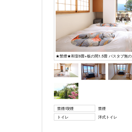
★禁煙★和室6畳+板の間1.5畳 バスタブ無
禁煙/喫煙
禁煙
トイレ
洋式トイレ