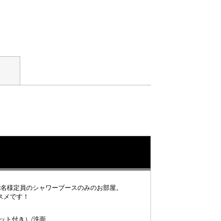
2名様定員のシャワーブースのみのお部屋。
スメです！
ット付き）/洗面