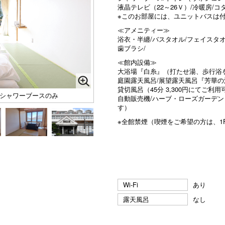
液晶テレビ（22～26Ｖ）/冷暖房/
※このお部屋には、ユニットバスは
≪アメニティー≫
浴衣・半纏/バスタオル/フェイスタ
歯ブラシ/
≪館内設備≫
大浴場『白糸』（打たせ湯、歩行浴
庭園露天風呂/展望露天風呂『芳華の
貸切風呂（45分 3,300円にてご利
のシャワーブースのみ
自動販売機/ハーブ・ローズガーデン
す）
※全館禁煙（喫煙をご希望の方は、1
Wi-Fi
あり
露天風呂
なし