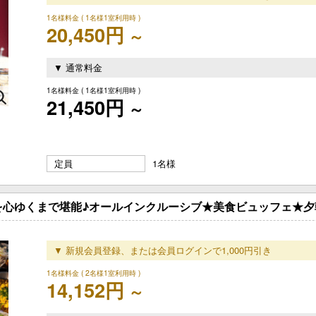
1名様料金
( 1名様1室利用時 )
20,450円
～
▼ 通常料金
1名様料金
( 1名様1室利用時 )
21,450円
～
定員
1名様
を心ゆくまで堪能♪オールインクルーシブ★美食ビュッフェ★夕
▼ 新規会員登録、または会員ログインで1,000円引き
1名様料金
( 2名様1室利用時 )
14,152円
～