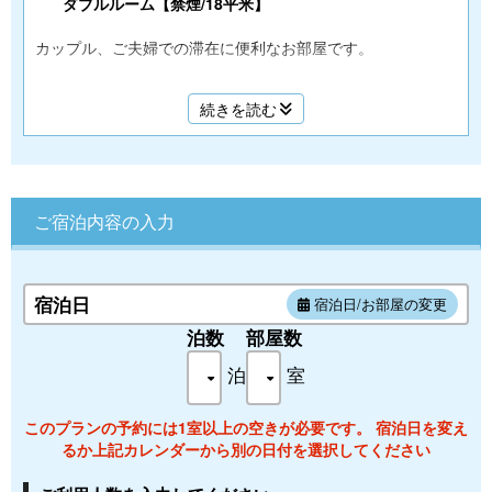
ダブルルーム【禁煙/18平米】
カップル、ご夫婦での滞在に便利なお部屋です。
広々としたベッドを採用しゆったりとお過ごしいただけま
続きを読む
す。
◎最大定員数：２名様
ご宿泊内容の入力
◎間取り：１８.３㎡
宿泊日
宿泊日/お部屋の変更
禁煙
泊数
部屋数
泊
室
クイーンベッド×1台
ベッドサイズ（１６０ｃｍ）
このプランの予約には1室以上の空きが必要です。 宿泊日を変え
るか上記カレンダーから別の日付を選択してください
バス・ウォシュレットトイレ