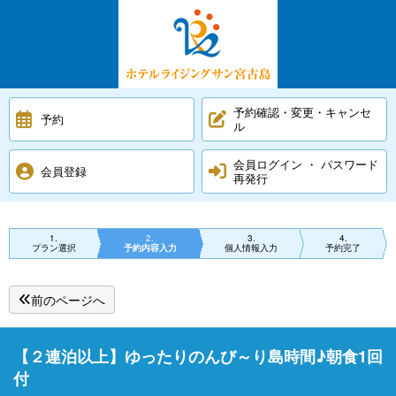
予約確認・変更・キャンセ
予約
ル
会員ログイン ・ パスワード
会員登録
再発行
1
2
3
4
プラン選択
予約内容入力
個人情報入力
予約完了
前のページへ
【２連泊以上】ゆったりのんび～り島時間♪朝食1回
付