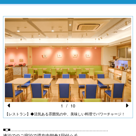
1
/
10
Pr
N
【レストラン】◆活気ある雰囲気の中、美味しい料理でパワーチャージ！
e
e
■□■……………………………………………………………
vi
xt
連泊でのご宿泊で滞在中朝食1回付☆彡