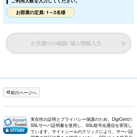
ご利用人数を入力してください。
洗面台
お部屋の定員: 1～2名様
◎アメニティ
タオル、ボディソープ、シャンプー、コンディショナー
部屋着、スリッパ、歯ブラシ、櫛、カミソリ、綿棒・コッ
お見積りの確認/ 個人情報入力
トン
◎備品
エアコン、冷蔵庫、ドライヤー、セーフティーボックス
前のページへ
電気ポット、テレビ、電話（外線不可）
ネット環境有（有線LAN）、館内Wifi接続可能
実在性の証明とプライバシー保護のため、DigiCertの
SSLサーバ証明書を使用し、SSL暗号化通信を実現し
◎景観：市街
ています。サイトシールのクリックにより、サーバ証