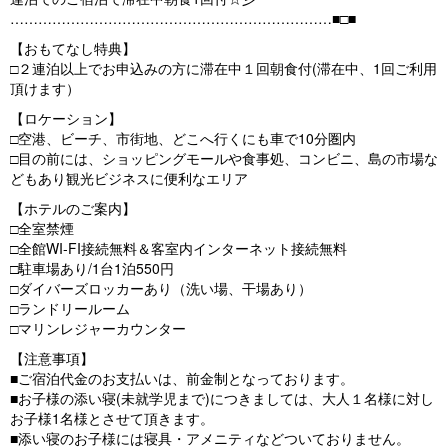
o
……………………………………………………………■□■
u
【おもてなし特典】
□２連泊以上でお申込みの方に滞在中１回朝食付(滞在中、1回ご利用
s
頂けます）
【ロケーション】
□空港、ビーチ、市街地、どこへ行くにも車で10分圏内
□目の前には、ショッピングモールや食事処、コンビニ、島の市場な
どもあり観光ビジネスに便利なエリア
【ホテルのご案内】
□全室禁煙
□全館WI-FI接続無料＆客室内インターネット接続無料
□駐車場あり/1台1泊550円
□ダイバーズロッカーあり（洗い場、干場あり）
□ランドリールーム
□マリンレジャーカウンター
【注意事項】
■ご宿泊代金のお支払いは、前金制となっております。
■お子様の添い寝(未就学児まで)につきましては、大人１名様に対し
お子様1名様とさせて頂きます。
■添い寝のお子様には寝具・アメニティなどついておりません。