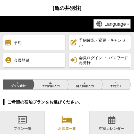
[亀の井別荘]
予約確認・変更・キャンセ
予約
ル
会員ログイン ・ パスワード
会員登録
再発行
1
2
3
4
プラン選択
予約内容入力
個人情報入力
予約完了
ご希望の宿泊プランをお選びください。
プラン一覧
お部屋一覧
空室カレンダー