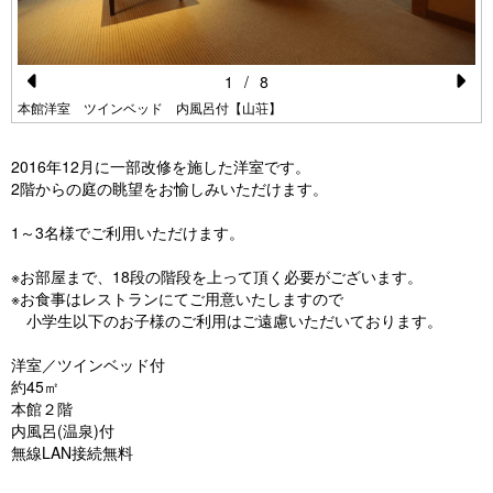
1
/
8
Pr
N
本館洋室 ツインベッド 内風呂付【山荘】
e
e
2016年12月に一部改修を施した洋室です。
vi
xt
2階からの庭の眺望をお愉しみいただけます。
o
1～3名様でご利用いただけます。
u
s
※お部屋まで、18段の階段を上って頂く必要がございます。
※お食事はレストランにてご用意いたしますので
小学生以下のお子様のご利用はご遠慮いただいております。
洋室／ツインベッド付
約45㎡
本館２階
内風呂(温泉)付
無線LAN接続無料