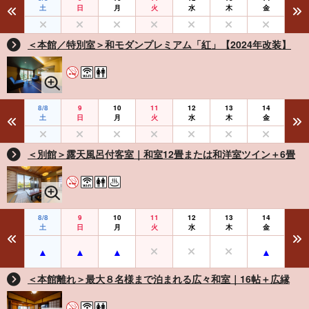
土
日
月
火
水
木
金
＜本館／特別室＞和モダンプレミアム「紅」【2024年改装】
8/8
9
10
11
12
13
14
土
日
月
火
水
木
金
＜別館＞露天風呂付客室｜和室12畳または和洋室ツイン＋6畳
8/8
9
10
11
12
13
14
土
日
月
火
水
木
金
＜本館離れ＞最大８名様まで泊まれる広々和室｜16帖＋広縁