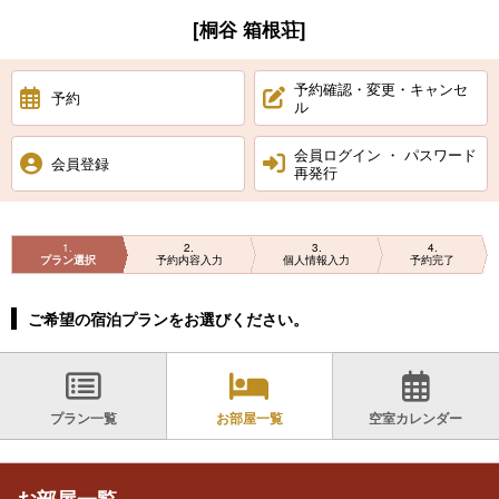
[桐谷 箱根荘]
予約確認・変更・キャンセ
予約
ル
会員ログイン ・ パスワード
会員登録
再発行
1
2
3
4
プラン選択
予約内容入力
個人情報入力
予約完了
ご希望の宿泊プランをお選びください。
プラン一覧
お部屋一覧
空室カレンダー