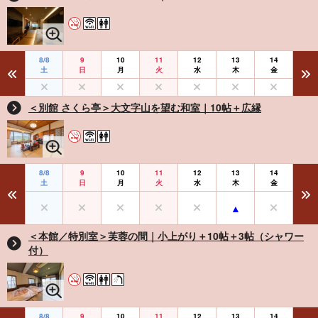
8/8
9
10
11
12
13
14
土
日
月
火
水
木
金
＜別館 さくら亭＞大文字山を望む和室｜10帖＋広縁
8/8
9
10
11
12
13
14
土
日
月
火
水
木
金
＜本館／特別室＞芙蓉の間｜小上がり＋10帖＋3帖（シャワー
付）
8/8
9
10
11
12
13
14