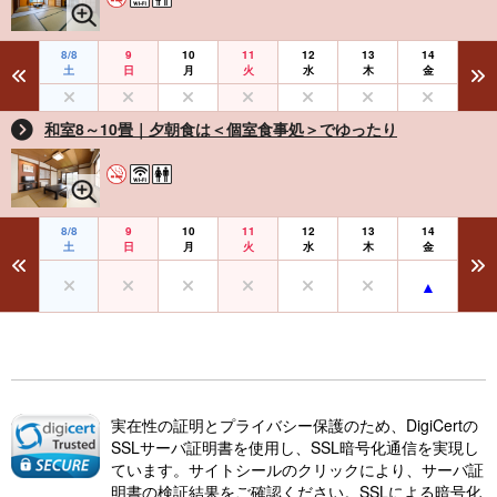
8/8
9
10
11
12
13
14
土
日
月
火
水
木
金
和室8～10畳｜夕朝食は＜個室食事処＞でゆったり
8/8
9
10
11
12
13
14
土
日
月
火
水
木
金
実在性の証明とプライバシー保護のため、DigiCertの
SSLサーバ証明書を使用し、SSL暗号化通信を実現し
ています。サイトシールのクリックにより、サーバ証
明書の検証結果をご確認ください。SSLによる暗号化