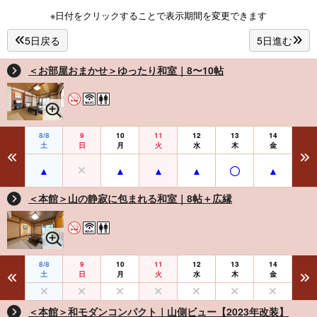
※日付をクリックすることで表示期間を変更できます
5日戻る
5日進む
＜お部屋おまかせ＞ゆったり和室｜8〜10帖
8/8
9
10
11
12
13
14
土
日
月
火
水
木
金
＜本館＞山の静寂に包まれる和室｜8帖＋広縁
8/8
9
10
11
12
13
14
土
日
月
火
水
木
金
＜本館＞和モダンコンパクト｜山側ビュー【2023年改装】