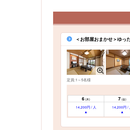
＜お部屋おまかせ＞ゆった
定員:1～5名様
6
7
(木)
(金)
14,200円 / 人
14,200円 /