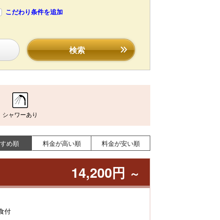
こだわり条件を追加
検索
シャワーあり
すめ順
料金が高い順
料金が安い順
14,200円
～
食付