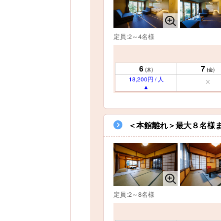
定員:2～4名様
6
7
(木)
(金)
18,200円 / 人
＜本館離れ＞最大８名様ま
定員:2～8名様