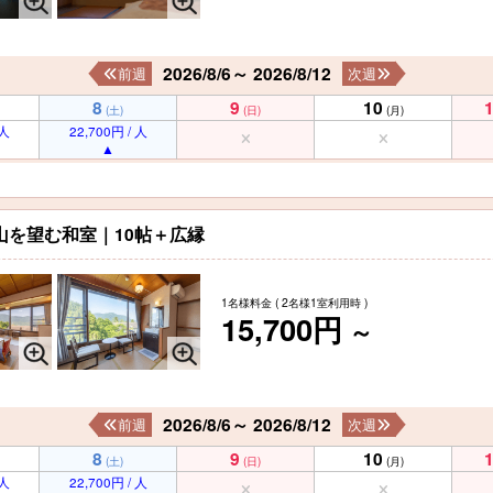
2026/8/6～ 2026/8/12
前週
次週
8
9
10
(土)
(日)
(月)
 人
22,700円 / 人
山を望む和室｜10帖＋広縁
1名様料金
( 2名様1室利用時 )
15,700円
～
2026/8/6～ 2026/8/12
前週
次週
8
9
10
(土)
(日)
(月)
 人
22,700円 / 人