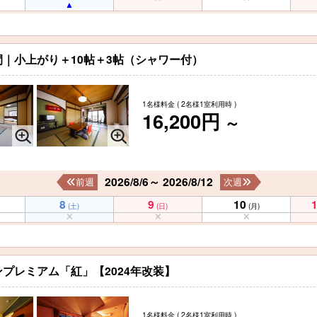
｜小上がり＋10帖＋3帖（シャワー付）
1名様料金
( 2名様1室利用時 )
16,200円
～
2026/8/6～ 2026/8/12
前週
次週
8
9
10
(土)
(日)
(月)
プレミアム「紅」【2024年改装】
1名様料金
( 2名様1室利用時 )