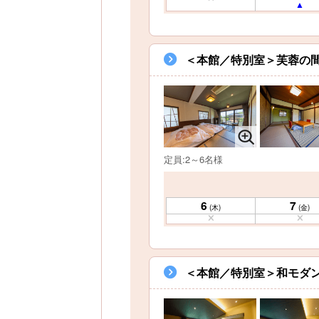
＜本館／特別室＞芙蓉の間
定員:2～6名様
6
7
(木)
(金)
＜本館／特別室＞和モダン