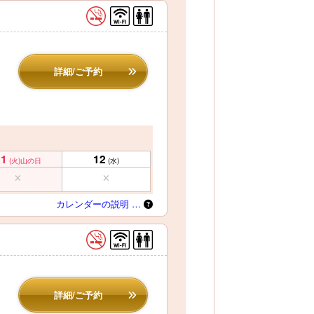
詳細/ご予約
11
12
(火)
山の日
(水)
カレンダーの説明 …
詳細/ご予約