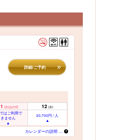
詳細/ご予約
11
12
(火)
山の日
(水)
名ではご利用で
20,700円 / 人
きません
カレンダーの説明 …