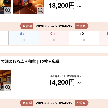
18,200円
～
2026/8/6～ 2026/8/12
前週
次週
8
9
10
(土)
(日)
(月)
で泊まれる広々和室｜16帖＋広縁
1名様料金
( 3名様1室利用時 )
14,200円
～
2026/8/6～ 2026/8/12
前週
次週