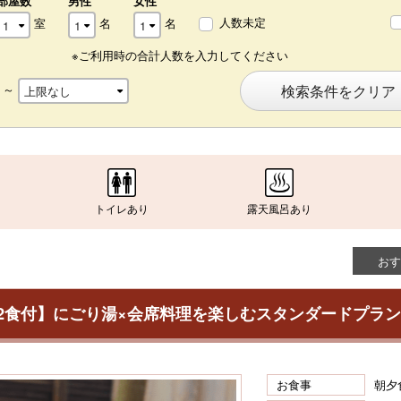
部屋数
男性
女性
人数未定
室
名
名
※ご利用時の合計人数を入力してください
～
検索条件をクリア
トイレあり
露天風呂あり
おす
2食付】にごり湯×会席料理を楽しむスタンダードプラン
お食事
朝夕