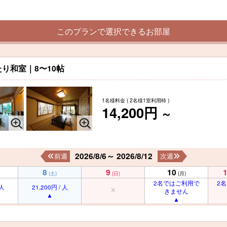
このプランで選択できるお部屋
り和室｜8〜10帖
1名様料金
( 2名様1室利用時 )
14,200円
～
2026/8/6～ 2026/8/12
前週
次週
8
9
10
(土)
(日)
(月)
2名ではご利用で
2
 人
21,200円 / 人
きません