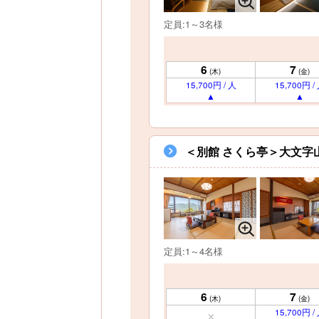
定員:1～3名様
6
7
(木)
(金)
15,700円 / 人
15,700円 /
＜別館 さくら亭＞大文字
定員:1～4名様
6
7
(木)
(金)
15,700円 /