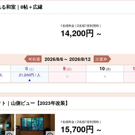
る和室｜8帖＋広縁
1名様料金
( 2名様1室利用時 )
14,200円
～
2026/8/6～ 2026/8/12
前週
次週
8
9
10
(土)
(日)
(月)
 人
21,200円 / 人
ト｜山側ビュー【2023年改装】
1名様料金
( 2名様1室利用時 )
15,700円
～