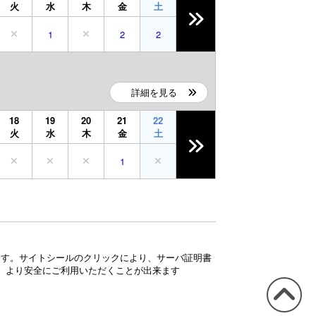
火
水
木
金
土
1
2
2
詳細を見る
18
19
20
21
22
火
水
木
金
土
1
ています。サイトシールのクリックにより、サーバ証明書
、より安全にご利用いただくことが出来ます