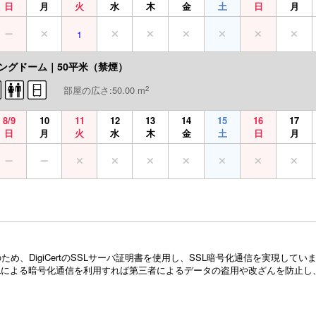
日
月
火
水
木
金
土
日
月
1
ングドーム｜50平米（禁煙）
2
部屋の広さ:50.00 m
8/9
10
11
12
13
14
15
16
17
日
月
火
水
木
金
土
日
月
め、DigiCertのSSLサーバ証明書を使用し、SSL暗号化通信を実現し
Lによる暗号化通信を利用すれば第三者によるデータの盗用や改ざんを防止し