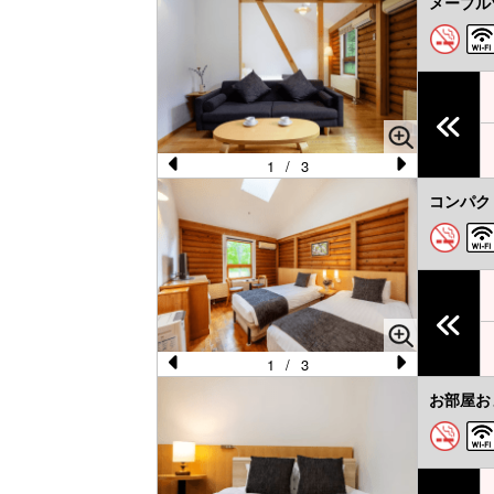
メープル
e
e
vi
xt
o
u
s
1
/
3
Pr
N
コンパク
e
e
vi
xt
o
u
s
1
/
3
Pr
N
お部屋お
e
e
vi
xt
o