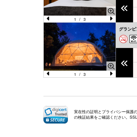
u
s
1
/
3
Pr
N
グランピ
e
e
vi
xt
o
u
s
1
/
3
Pr
N
e
e
vi
xt
o
実在性の証明とプライバシー保護のた
u
の検証結果をご確認ください。SS
s