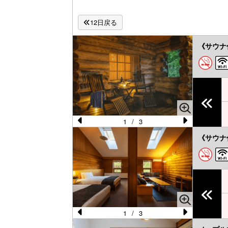
12日戻る
《サウナ
1
/
3
Pr
N
《サウナ
e
e
vi
xt
o
u
s
1
/
3
Pr
N