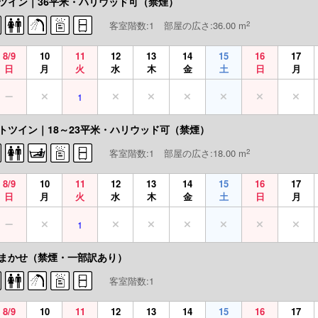
ツイン｜36平米・ハリウッド可（禁煙）
2
客室階数:1
部屋の広さ:36.00 m
8/9
10
11
12
13
14
15
16
17
日
月
火
水
木
金
土
日
月
1
トツイン｜18～23平米・ハリウッド可（禁煙）
2
客室階数:1
部屋の広さ:18.00 m
8/9
10
11
12
13
14
15
16
17
日
月
火
水
木
金
土
日
月
1
まかせ（禁煙・一部訳あり）
客室階数:1
8/9
10
11
12
13
14
15
16
17