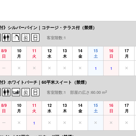
付》シルバーパイン｜コテージ・テラス付（禁煙）
客室階数:1
8/9
10
11
12
13
14
15
16
17
日
月
火
水
木
金
土
日
月
1
1
付》ホワイトバーチ｜60平米スイート（禁煙）
2
客室階数:1
部屋の広さ:60.00 m
8/9
10
11
12
13
14
15
16
17
日
月
火
水
木
金
土
日
月
1