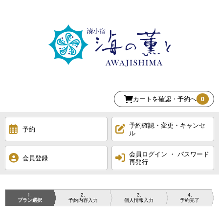
カートを確認・予約へ
0
予約確認・変更・キャンセ
予約
ル
会員ログイン ・ パスワード
会員登録
再発行
1
2
3
4
プラン選択
予約内容入力
個人情報入力
予約完了