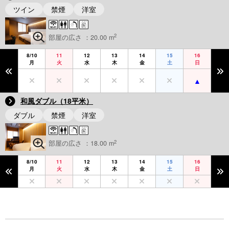
ツイン
禁煙
洋室
2
部屋の広さ ：20.00 m
8/10
11
12
13
14
15
16
月
火
水
木
金
土
日
和風ダブル（18平米）
ダブル
禁煙
洋室
2
部屋の広さ ：18.00 m
8/10
11
12
13
14
15
16
月
火
水
木
金
土
日