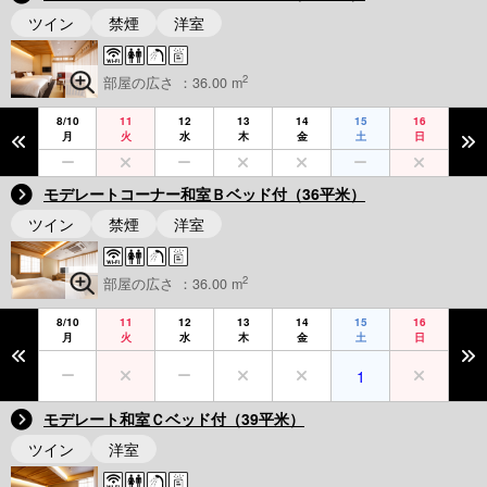
ツイン
禁煙
洋室
2
部屋の広さ ：36.00 m
8/10
11
12
13
14
15
16
月
火
水
木
金
土
日
モデレートコーナー和室Ｂベッド付（36平米）
ツイン
禁煙
洋室
2
部屋の広さ ：36.00 m
8/10
11
12
13
14
15
16
月
火
水
木
金
土
日
1
モデレート和室Ｃベッド付（39平米）
ツイン
洋室