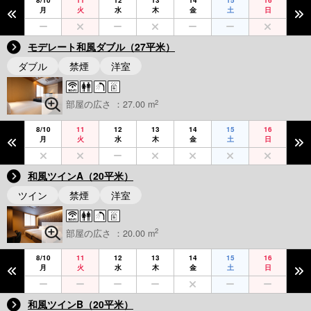
8/10
11
12
13
14
15
16
月
火
水
木
金
土
日
モデレート和風ダブル（27平米）
ダブル
禁煙
洋室
2
部屋の広さ ：27.00 m
8/10
11
12
13
14
15
16
月
火
水
木
金
土
日
和風ツインA（20平米）
ツイン
禁煙
洋室
2
部屋の広さ ：20.00 m
8/10
11
12
13
14
15
16
月
火
水
木
金
土
日
和風ツインB（20平米）