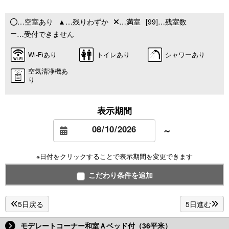
…空室あり
…残りわずか
…満室
[99]…残室数
…受付できません
Wi-Fiあり
トイレあり
シャワーあり
空気清浄機あ
り
表示期間
～
※日付をクリックすることで表示期間を変更できます
こだわり条件を追加
5日戻る
5日進む
モデレートコーナー和室Ａベッド付（36平米）