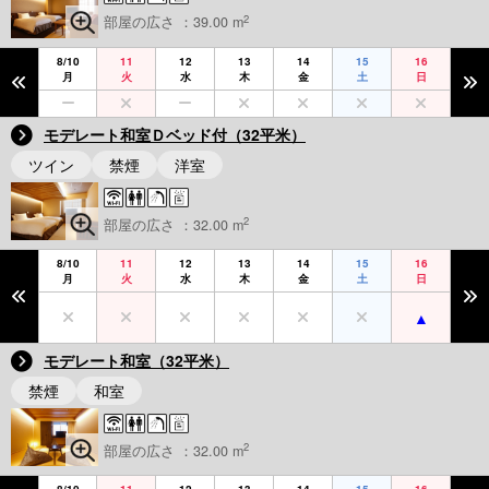
2
部屋の広さ ：39.00 m
8/10
11
12
13
14
15
16
月
火
水
木
金
土
日
モデレート和室Ｄベッド付（32平米）
ツイン
禁煙
洋室
2
部屋の広さ ：32.00 m
8/10
11
12
13
14
15
16
月
火
水
木
金
土
日
モデレート和室（32平米）
禁煙
和室
2
部屋の広さ ：32.00 m