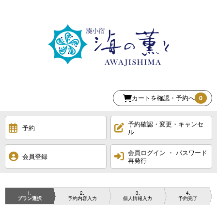
カートを確認・予約へ
0
予約確認・変更・キャンセ
予約
ル
会員ログイン ・ パスワード
会員登録
再発行
1
2
3
4
プラン選択
予約内容入力
個人情報入力
予約完了