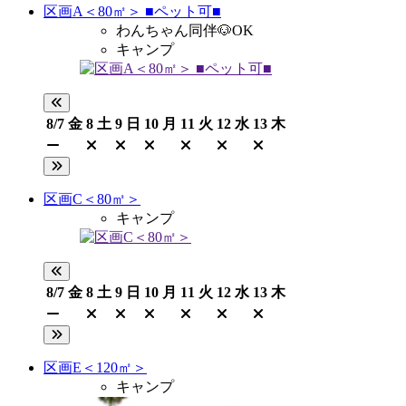
区画A＜80㎡＞ ■ペット可■
わんちゃん同伴🐶OK
キャンプ
8/7
金
8
土
9
日
10
月
11
火
12
水
13
木
区画C＜80㎡＞
キャンプ
8/7
金
8
土
9
日
10
月
11
火
12
水
13
木
区画E＜120㎡＞
キャンプ