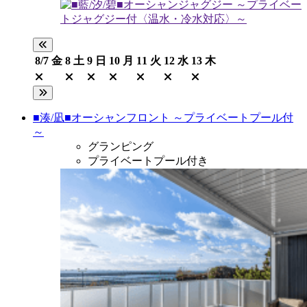
8/7
金
8
土
9
日
10
月
11
火
12
水
13
木
■湊/凪■オーシャンフロント ～プライベートプール付
～
グランピング
プライベートプール付き