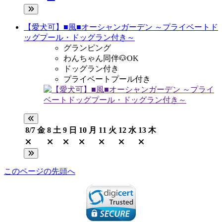
【愛犬可】■風■オーシャンガーデン ～プライベートド
ッグプール・ドッグラン付き～
グランピング
わんちゃん同伴🐶OK
ドッグラン付き
プライベートプール付き
8/7
金
8
土
9
日
10
月
11
火
12
水
13
木
このページの先頭へ