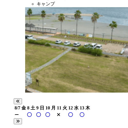
キャンプ
8/7
金
8
土
9
日
10
月
11
火
12
水
13
木