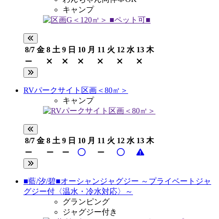
キャンプ
8/7
金
8
土
9
日
10
月
11
火
12
水
13
木
RVパークサイト区画＜80㎡＞
キャンプ
8/7
金
8
土
9
日
10
月
11
火
12
水
13
木
■藍/汐/碧■オーシャンジャグジー ～プライベートジャ
グジー付〈温水・冷水対応〉～
グランピング
ジャグジー付き