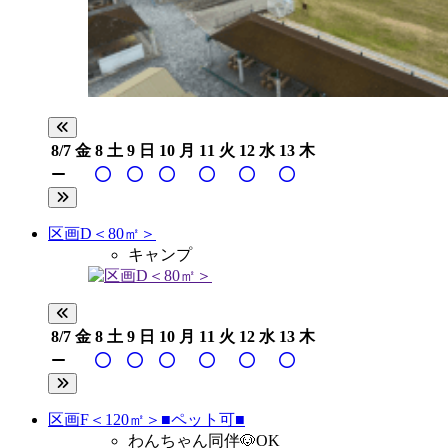
8/7
金
8
土
9
日
10
月
11
火
12
水
13
木
区画D＜80㎡＞
キャンプ
8/7
金
8
土
9
日
10
月
11
火
12
水
13
木
区画F＜120㎡＞■ペット可■
わんちゃん同伴🐶OK