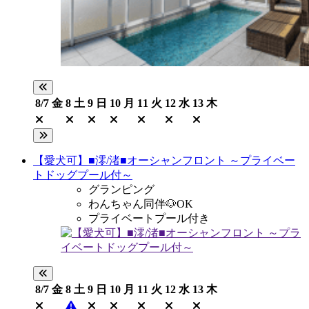
8/7
金
8
土
9
日
10
月
11
火
12
水
13
木
【愛犬可】■澪/渚■オーシャンフロント ～プライベー
トドッグプール付～
グランピング
わんちゃん同伴🐶OK
プライベートプール付き
8/7
金
8
土
9
日
10
月
11
火
12
水
13
木