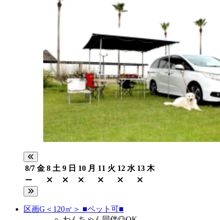
8/7
金
8
土
9
日
10
月
11
火
12
水
13
木
区画G＜120㎡＞ ■ペット可■
わんちゃん同伴🐶OK