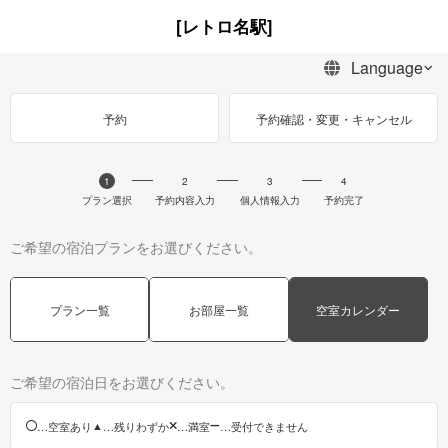
[レトロ名駅]
予約
予約確認・変更・キャンセル
1
2
3
4
プラン選択
予約内容入力
個人情報入力
予約完了
ご希望の宿泊プランをお選びください。
プラン一覧
お部屋一覧
空室カレンダー
ご希望の宿泊日をお選びください。
…空室あり
…残りわずか
…満室
…受付できません