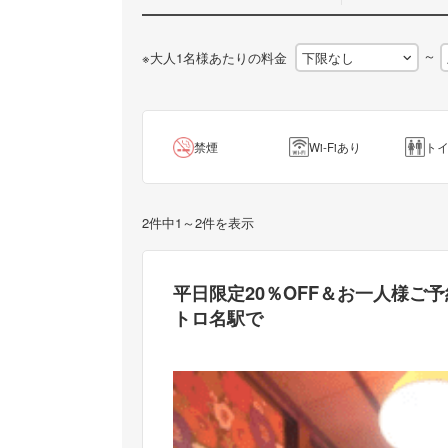
～
※大人1名様あたりの料金
禁煙
Wi-Fiあり
ト
2件中1～2件を表示
平日限定20％OFF＆お一人様ご
トロ名駅で