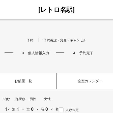
[レトロ名駅]
予約
予約確認・変更・キャンセル
3
個人情報入力
4
予約完了
お部屋一覧
空室カレンダー
泊数
部屋数
男性
女性
泊
室
名
名
人数未定