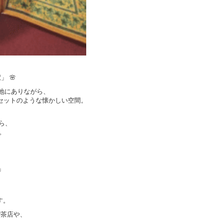
 🌸
立地にありながら、
画セットのような懐かしい空間。
ら、
。
」
す。
喫茶店や、