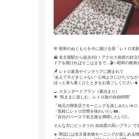
🌸 昭和のぬくもりを今に届ける宿「レトロ名駅」
🚉 名古屋駅から徒歩3分！アクセス抜群の好
ドアを開ければそこはまるで…🎬✨昭和の映
🪑 レトロ家具やインテリアに囲まれて
“あえて今どきじゃない” 心地よさにひたりなが
ほっと落ち着くひとときをお過ごしください🍵
🍳 スタンダードプラン（素泊まり）
🌟 “気ままに楽しむ、レトロ旅の自由時間”
「地元の喫茶店でモーニングを楽しみたい☕🍞
「気軽にレトロ空間を味わいたい📸」
「自分のペースで名古屋を満喫したい🚶‍♀️」
そんな方にピッタリの 自由度の高いプラン で
☀️ 周辺には名古屋名物モーニングが楽しめる