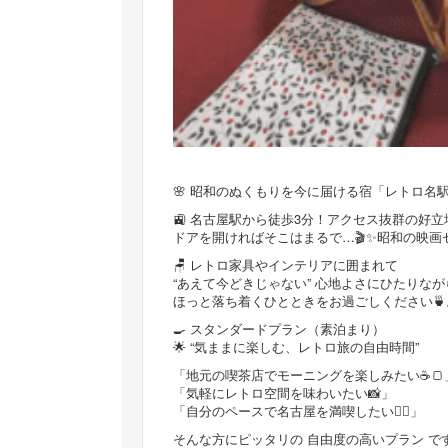
🌸 昭和のぬくもりを今に届ける宿「レトロ名駅」
🚉 名古屋駅から徒歩3分！アクセス抜群の好
ドアを開ければそこはまるで…🎬✨昭和の映
🪑 レトロ家具やインテリアに囲まれて
“あえて今どきじゃない” 心地よさにひたりなが
ほっと落ち着くひとときをお過ごしください🍵
🍳 スタンダードプラン（素泊まり）
🌟 “気ままに楽しむ、レトロ旅の自由時間”
「地元の喫茶店でモーニングを楽しみたい☕🍞
「気軽にレトロ空間を味わいたい📸」
「自分のペースで名古屋を満喫したい🚶‍♀️」
そんな方にピッタリの 自由度の高いプラン で