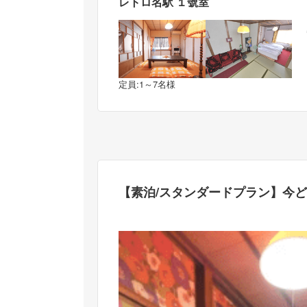
レトロ名駅 １號室
定員:1～7名様
【素泊/スタンダードプラン】今