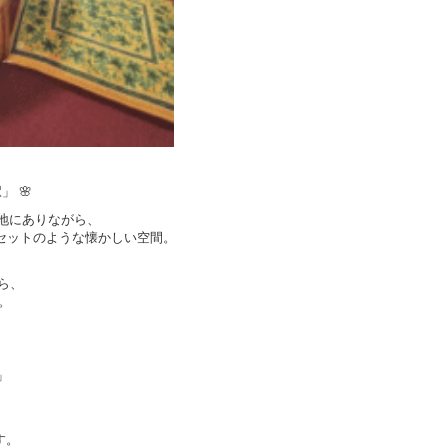
 🌸
立地にありながら、
画セットのような懐かしい空間。
ら、
。
」
す。