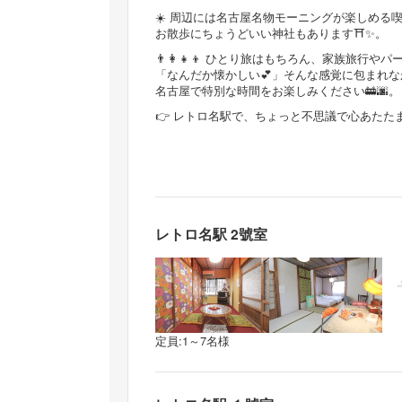
☀️ 周辺には名古屋名物モーニングが楽しめる
お散歩にちょうどいい神社もあります⛩️✨。
👨‍👩‍👧‍👦 ひとり旅はもちろん、家族旅
「なんだか懐かしい💕」そんな感覚に包まれな
名古屋で特別な時間をお楽しみください🚋🌆。
👉 レトロ名駅で、ちょっと不思議で心あたた
レトロ名駅 2號室
定員:1～7名様