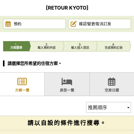
[RETOUR KYOTO]
預約
確認∕變更∕取消訂房
1
2
3
4
方案選擇
輸入預約內容
輸入個人資訊
完成預約訂房
請選擇您所希望的住宿方案。
方案一覽
房型一覽
空房日曆
請以自設的條件進行搜尋。