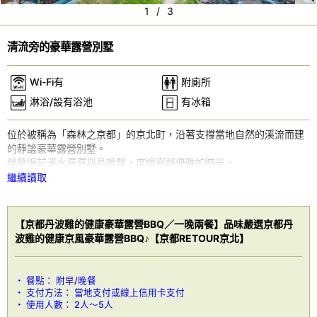
Pr
N
1
/
3
e
e
vi
xt
清流旁的豪華露營別墅
o
Wi-Fi有
附廁所
u
淋浴/設有浴池
有冰箱
s
位於被稱為「森林之京都」的京北町，沿著支撐當地自然的溪流而建
的靜謐豪華露營別墅。
伴隨眼前溪水潺潺與鳥鳴聲，度過寧靜優雅的時光。
繼續讀取
※可加購設置帳篷桑拿的選項。
【床數】小型雙人床×2張、單人床×2張、梳化床×1張
【烹飪器具】BBQ烤架、BALMUDA 平面電熱煎板、IH電磁爐、多士
【京都丹波雞的健康豪華露營BBQ／一晚兩餐】品味嚴選京都丹
爐、微波爐、餐具、碗碟、杯、刀、砧板、夾子、廚房剪刀
波雞的健康京風豪華露營BBQ♪【京都RETOUR京北】
【便利設施】毛巾類、洗髮水、護髮素、沐浴露、風筒、牙刷、浴室
用品
餐點：
附早/晚餐
支付方法：
當地支付或線上信用卡支付
使用人數：
2人～5人