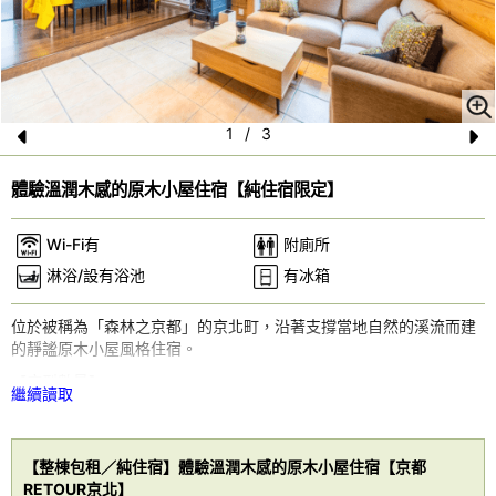
1
/
3
Pr
N
體驗溫潤木感的原木小屋住宿【純住宿限定】
e
e
vi
xt
Wi-Fi有
附廁所
o
淋浴/設有浴池
有冰箱
u
位於被稱為「森林之京都」的京北町，沿著支撐當地自然的溪流而建
s
的靜謐原木小屋風格住宿。
【床型數量】
繼續讀取
小型雙人床×2張、單人床×2張
【設備】
雪櫃、冷暖氣設備、電熱煎板、電熱水壺、無線喇叭、營火台、木
【整棟包租／純住宿】體驗溫潤木感的原木小屋住宿【京都
炭、柴火、電視
RETOUR京北】