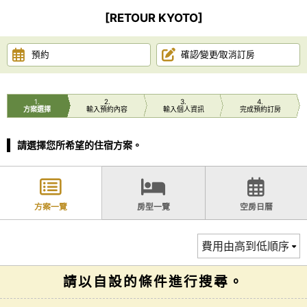
[RETOUR KYOTO]
預約
確認∕變更∕取消訂房
1
2
3
4
方案選擇
輸入預約內容
輸入個人資訊
完成預約訂房
請選擇您所希望的住宿方案。
方案一覽
房型一覽
空房日曆
請以自設的條件進行搜尋。