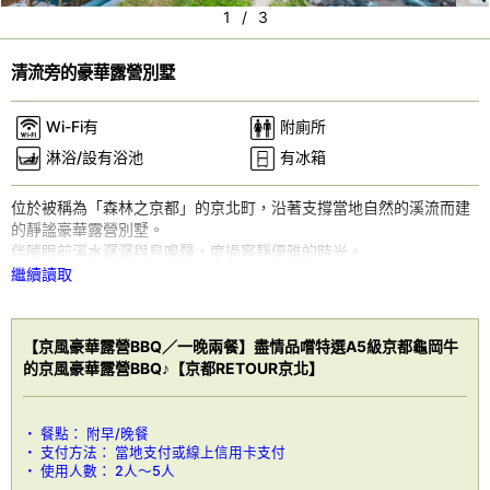
Pr
N
1
/
3
e
e
vi
xt
清流旁的豪華露營別墅
o
Wi-Fi有
附廁所
u
淋浴/設有浴池
有冰箱
s
位於被稱為「森林之京都」的京北町，沿著支撐當地自然的溪流而建
的靜謐豪華露營別墅。
伴隨眼前溪水潺潺與鳥鳴聲，度過寧靜優雅的時光。
繼續讀取
※可加購設置帳篷桑拿的選項。
【床數】小型雙人床×2張、單人床×2張、梳化床×1張
【烹飪器具】BBQ烤架、BALMUDA 平面電熱煎板、IH電磁爐、多士
【京風豪華露營BBQ／一晚兩餐】盡情品嚐特選A5級京都龜岡牛
爐、微波爐、餐具、碗碟、杯、刀、砧板、夾子、廚房剪刀
的京風豪華露營BBQ♪【京都RETOUR京北】
【便利設施】毛巾類、洗髮水、護髮素、沐浴露、風筒、牙刷、浴室
用品
餐點：
附早/晚餐
支付方法：
當地支付或線上信用卡支付
使用人數：
2人～5人