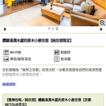
1
/
3
Pr
N
體驗溫潤木感的原木小屋住宿【純住宿限定】
e
e
vi
xt
Wi-Fi有
附廁所
o
淋浴/設有浴池
有冰箱
u
位於被稱為「森林之京都」的京北町，沿著支撐當地自然的溪流而建
s
的靜謐原木小屋風格住宿。
【床型數量】
繼續讀取
小型雙人床×2張、單人床×2張
【設備】
雪櫃、冷暖氣設備、電熱煎板、電熱水壺、無線喇叭、營火台、木
【整棟包租／純住宿】體驗溫潤木感的原木小屋住宿【京都
炭、柴火、電視
RETOUR京北】