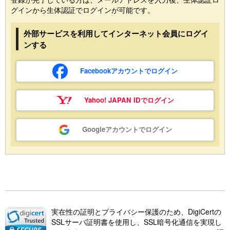
グインから生体認証でログインが可能です。
外部サービスを利用してインターネット会員にログイ
ンする
Facebookアカウントでログイン
Yahoo! JAPAN IDでログイン
Googleアカウントでログイン
実在性の証明とプライバシー保護のため、DigiCertの
SSLサーバ証明書を使用し、SSL暗号化通信を実現し