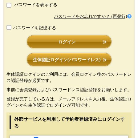
パスワードを表示する
パスワードをお忘れですか？ (再発行)
パスワードを記憶する
ログイン
生体認証ログイン(パスワードレス)
生体認証ログインのご利用には、会員ログイン後のパスワードレ
ス認証登録が必要です。
事前に会員登録およびパスワードレス認証登録をお願いします。
登録が完了している方は、メールアドレスを入力後、生体認証ロ
グインから生体認証でログインが可能です。
外部サービスを利用して予約者登録済みにログインす
る