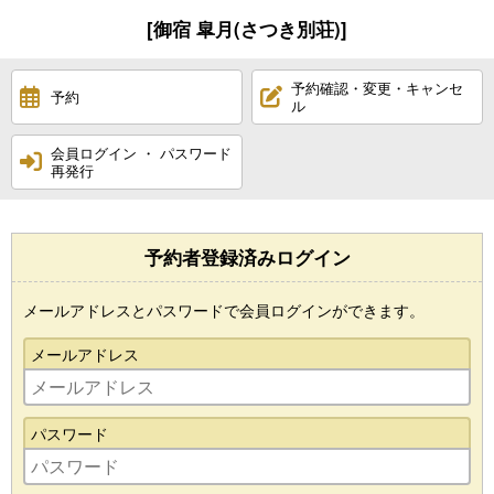
[御宿 皐月(さつき別荘)]
予約確認・変更・キャンセ
予約
ル
会員ログイン ・ パスワード
再発行
予約者登録済みログイン
メールアドレスとパスワードで会員ログインができます。
メールアドレス
パスワード