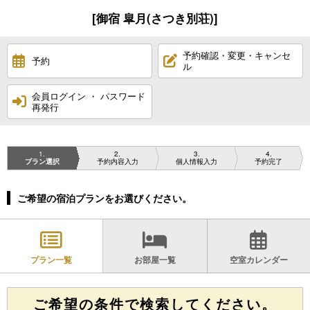
[御宿 皐月(さつき別荘)]
予約確認・変更・キャンセ
予約
ル
会員ログイン ・ パスワード
再発行
1
2
3
4
プラン選択
予約内容入力
個人情報入力
予約完了
ご希望の宿泊プランをお選びください。
プラン一覧
お部屋一覧
空室カレンダー
ご希望の条件で検索してください。