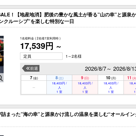
グSALE！【地産地消】肥後の豊かな風土が香る”山の幸”と源泉
ーシブ”を楽しむ特別な一日
1名様料金
( 2名様1室利用時 )
17,539円
～
定員
1～2名様
2026/8/7～ 2026/8/1
前週
7
8
9
10
11
(金)
(土)
(日)
(月)
(火
18,403円 /
18,403円 /
18,403円 /
18,4
人
人
人
1 室
1 室
1 室
1
詰まった”海の幸”と源泉かけ流しの温泉を楽しむ“オールイン