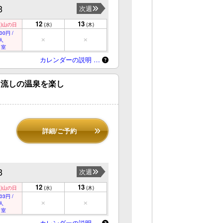
3
次週
12
13
)
山の日
(水)
(木)
00円 /
人
 室
カレンダーの説明 …
け流しの温泉を楽し
詳細/ご予約
3
次週
12
13
)
山の日
(水)
(木)
03円 /
人
 室
カレンダーの説明 …