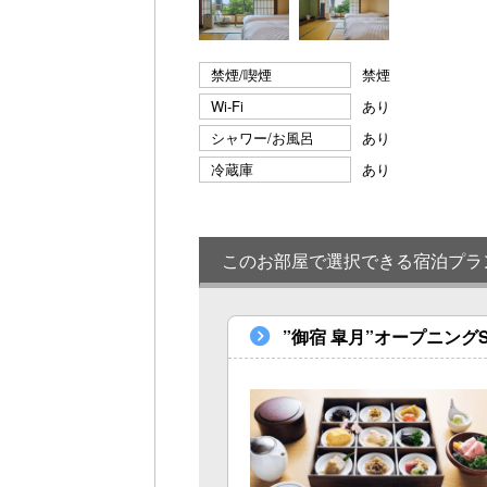
禁煙/喫煙
禁煙
Wi-Fi
あり
シャワー/お風呂
あり
冷蔵庫
あり
このお部屋で選択できる宿泊プラ
”御宿 皐月”オープニン