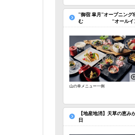
”御宿 皐月”オープニン
む “オールインクル
山の幸メニュー一例
【地産地消】天草の恵みが
日