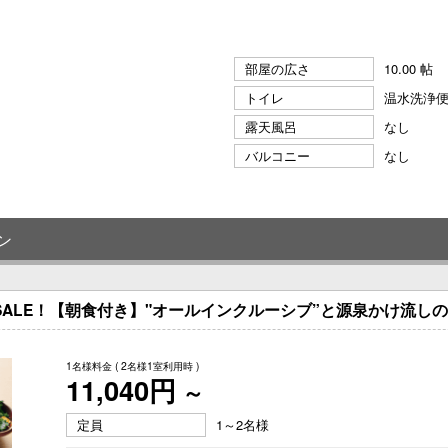
部屋の広さ
10.00 帖
トイレ
温水洗浄
露天風呂
なし
バルコニー
なし
ン
グSALE！【朝食付き】"オールインクルーシブ”と源泉かけ流し
1名様料金
( 2名様1室利用時 )
11,040円
～
定員
1～2名様