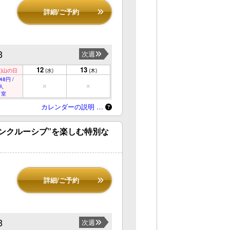
詳細/ご予約
3
次週
12
13
)
山の日
(水)
(木)
48円 /
人
 室
カレンダーの説明 …
ンクルーシブ”を楽しむ特別な
詳細/ご予約
3
次週