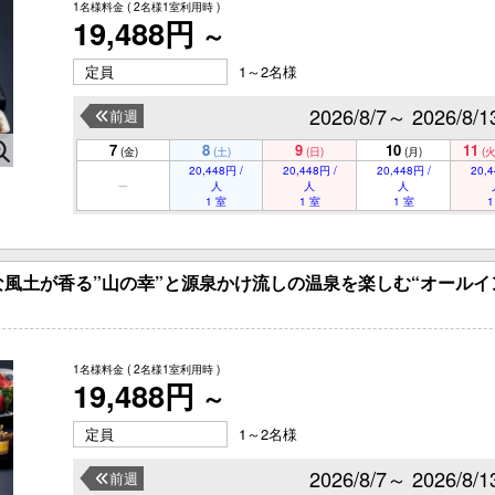
1名様料金
( 2名様1室利用時 )
19,488円
～
定員
1～2名様
2026/8/7～ 2026/8/1
前週
7
8
9
10
11
(金)
(土)
(日)
(月)
(火
20,448円 /
20,448円 /
20,448円 /
20,4
人
人
人
1 室
1 室
1 室
1
風土が香る”山の幸”と源泉かけ流しの温泉を楽しむ“オールイ
1名様料金
( 2名様1室利用時 )
19,488円
～
定員
1～2名様
2026/8/7～ 2026/8/1
前週