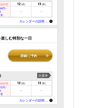
12
13
)
山の日
(水)
(木)
48円 /
人
 室
カレンダーの説明 …
しむ特別な一日
詳細/ご予約
3
次週
12
13
)
山の日
(水)
(木)
72円 /
人
 室
カレンダーの説明 …