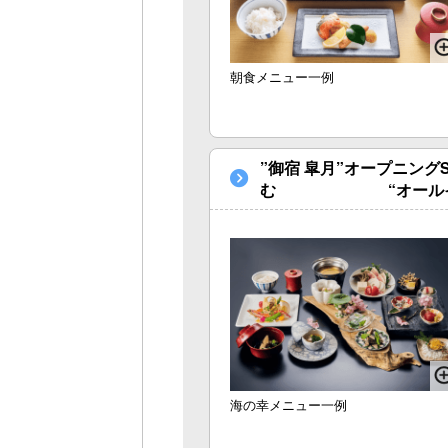
朝食メニュー一例
”御宿 皐月”オープニン
む “オールインク
海の幸メニュー一例