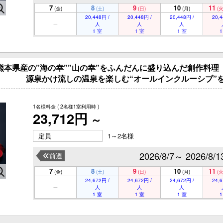
7
8
9
10
11
(金)
(土)
(日)
(月)
(火
20,448円 /
20,448円 /
20,448円 /
20,4
人
人
人
1 室
1 室
1 室
1
】熊本県産の”海の幸””山の幸”をふんだんに盛り込んだ創作料理
の温泉を楽しむ“オールインクルーシブ”を楽
1名様料金
( 2名様1室利用時 )
23,712円
～
定員
1～2名様
2026/8/7～ 2026/8/1
前週
7
8
9
10
11
(金)
(土)
(日)
(月)
(火
24,672円 /
24,672円 /
24,672円 /
24,6
人
人
人
1 室
1 室
1 室
1