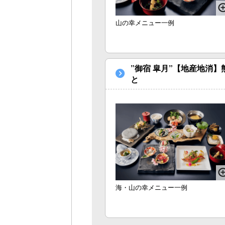
山の幸メニュー一例
”御宿 皐月”【地産地消
と 源泉かけ流し
海・山の幸メニュー一例