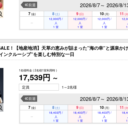
2026/8/7～ 2026/8/1
前週
7
8
9
10
11
(金)
(土)
(日)
(月)
(火
12,000円 /
12,000円 /
12,000円 /
12,0
人
人
人
1 室
1 室
1 室
1
グSALE！【地産地消】天草の恵みが詰まった”海の幸”と源泉か
ルーシブ”を楽しむ特別な一日
1名様料金
( 2名様1室利用時 )
17,539円
～
定員
1～2名様
2026/8/7～ 2026/8/1
前週
7
8
9
10
11
(金)
(土)
(日)
(月)
(火
18,403円 /
18,403円 /
18,403円 /
18,4
人
人
人
1 室
1 室
1 室
1