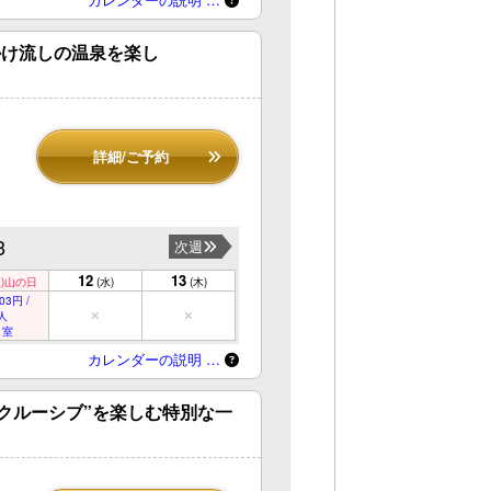
かけ流しの温泉を楽し
詳細/ご予約
3
次週
12
13
)
山の日
(水)
(木)
03円 /
人
 室
カレンダーの説明 …
クルーシブ”を楽しむ特別な一