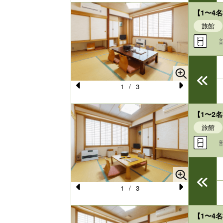
e
e
【1〜4
vi
xt
旅館
o
u
s
1
/
3
Pr
N
e
e
【1〜2
vi
xt
旅館
o
u
s
1
/
3
Pr
N
e
e
【1〜4