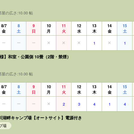
部屋の広さ:10.00 帖
8/7
8
9
10
11
12
13
14
15
金
土
日
月
火
水
木
金
土
1
1
名様】和室・公園側 10畳（2階・禁煙）
部屋の広さ:10.00 帖
8/7
8
9
10
11
12
13
14
15
金
土
日
月
火
水
木
金
土
2
3
4
1
4
0白川湖畔キャンプ場【オートサイト】電源付き
プ場