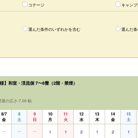
コテージ
キャンプ
選んだ条件のいずれかを含む
選んだ条
名様】和室・渓流側 7〜8畳（2階・禁煙）
部屋の広さ:7.00 帖
8/7
8
9
10
11
12
13
14
15
金
土
日
月
火
水
木
金
土
1
1
2
1
2
1