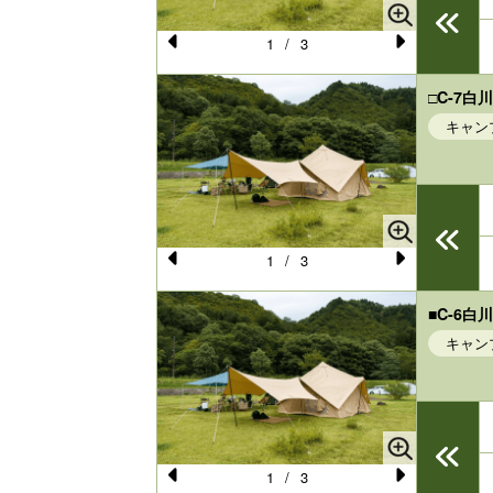
s
1
/
3
Pr
N
e
e
□C-7
キャン
vi
xt
o
u
s
1
/
3
Pr
N
e
e
■C-6
キャン
vi
xt
o
u
s
1
/
3