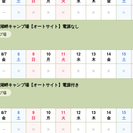
金
土
日
月
火
水
木
金
土
白川湖畔キャンプ場【オートサイト】電源なし
プ場
8/7
8
9
10
11
12
13
14
15
金
土
日
月
火
水
木
金
土
白川湖畔キャンプ場【オートサイト】電源付き
プ場
8/7
8
9
10
11
12
13
14
15
金
土
日
月
火
水
木
金
土