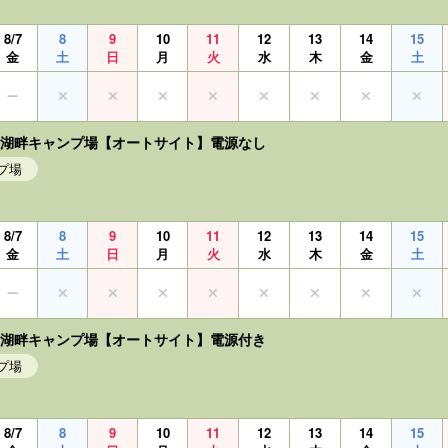
8/7
8
9
10
11
12
13
14
15
金
土
日
月
火
水
木
金
土
白川湖畔キャンプ場【オートサイト】電源なし
プ場
8/7
8
9
10
11
12
13
14
15
金
土
日
月
火
水
木
金
土
白川湖畔キャンプ場【オートサイト】電源付き
プ場
8/7
8
9
10
11
12
13
14
15