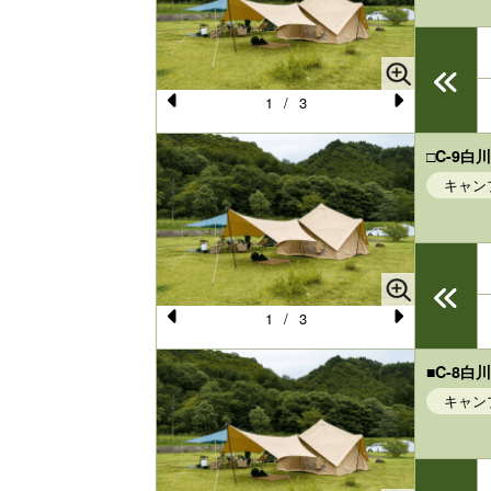
o
u
s
1
/
3
Pr
N
e
e
□C-9
キャン
vi
xt
o
u
s
1
/
3
Pr
N
e
e
■C-8
キャン
vi
xt
o
u