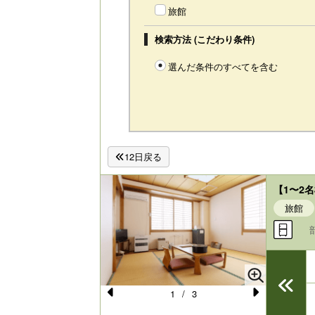
旅館
検索方法 (こだわり条件)
選んだ条件のすべてを含む
12日戻る
【1〜2
旅館
1
/
3
Pr
N