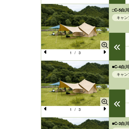
Pr
N
e
e
□C-5
キャン
vi
xt
o
u
s
1
/
3
Pr
N
e
e
■C-4
キャン
vi
xt
o
u
s
1
/
3
Pr
N
e
e
■C-3