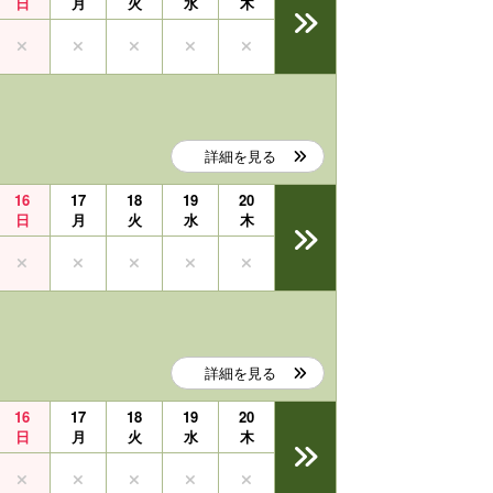
日
月
火
水
木
詳細を見る
16
17
18
19
20
日
月
火
水
木
詳細を見る
16
17
18
19
20
日
月
火
水
木