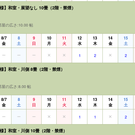
名様】和室・展望なし 10畳（2階・禁煙）
部屋の広さ:10.00 帖
8/7
8
9
10
11
12
13
14
15
金
土
日
月
火
水
木
金
土
1
2
2
名様】和室・川側 8畳（2階・禁煙）
部屋の広さ:8.00 帖
8/7
8
9
10
11
12
13
14
15
金
土
日
月
火
水
木
金
土
1
1
2
名様】和室・川側 10畳（2階・禁煙）