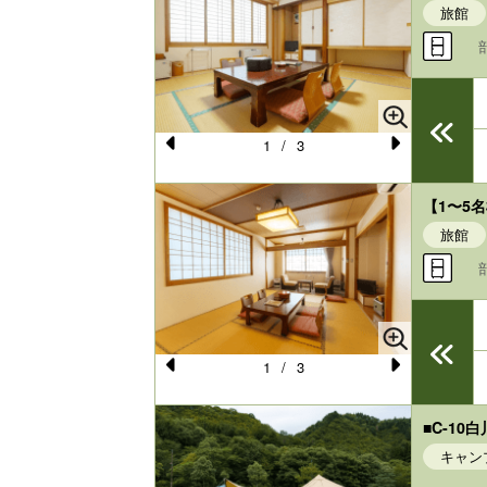
vi
xt
旅館
o
u
s
1
/
3
Pr
N
e
e
【1〜5
vi
xt
旅館
o
u
s
1
/
3
Pr
N
e
e
■C-1
vi
xt
キャン