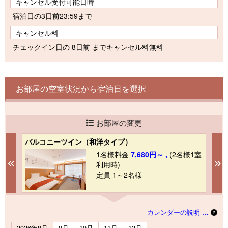
キャンセル受付可能日時
宿泊日の3日前23:59まで
キャンセル料
チェックイン日の 8日前 までキャンセル料無料
お部屋の空室状況から宿泊日を選択
お部屋の変更
バルコニーツイン（和洋タイプ）
フ
1室
1名様料金
7,680円～ ,
(2名様1室
Previous
N
利用時)
定員 1～2名様
カレンダーの説明 …