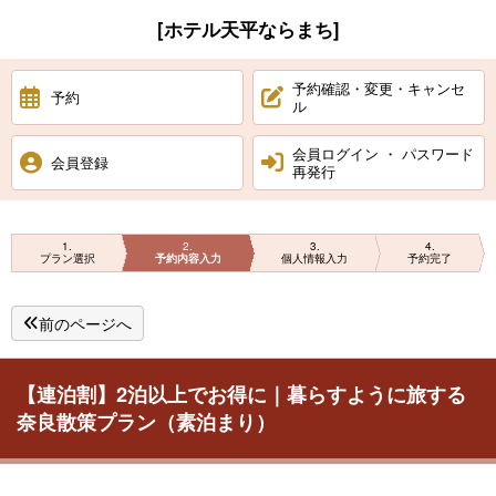
[ホテル天平ならまち]
予約確認・変更・キャンセ
予約
ル
会員ログイン ・ パスワード
会員登録
再発行
1
2
3
4
プラン選択
予約内容入力
個人情報入力
予約完了
前のページへ
【連泊割】2泊以上でお得に｜暮らすように旅する
奈良散策プラン（素泊まり）