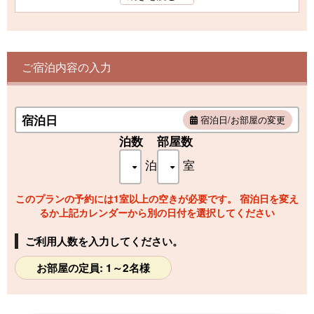
テレビ・電話・金庫・冷蔵庫・トイレ（ウォシュレッ
ト）・シャワー・洗面台・ドライヤー
【アメニティ】
ご宿泊内容の入力
館内着・タオル・バスタオル
宿泊日
宿泊日/お部屋の変更
泊数
部屋数
泊
室
このプランの予約には1室以上の空きが必要です。 宿泊日を変え
るか上記カレンダーから別の日付を選択してください
ご利用人数を入力してください。
お部屋の定員: 1～2名様