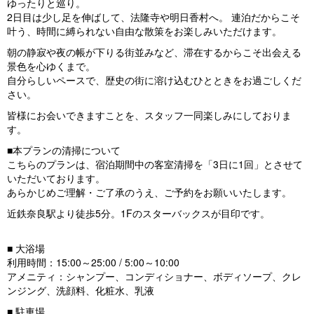
ゆったりと巡り。
s
2日目は少し足を伸ばして、法隆寺や明日香村へ。 連泊だからこそ
叶う、時間に縛られない自由な散策をお楽しみいただけます。
朝の静寂や夜の帳が下りる街並みなど、滞在するからこそ出会える
景色を心ゆくまで。
自分らしいペースで、歴史の街に溶け込むひとときをお過ごしくだ
さい。
皆様にお会いできますことを、スタッフ一同楽しみにしておりま
す。
■本プランの清掃について
こちらのプランは、宿泊期間中の客室清掃を「3日に1回」とさせて
いただいております。
あらかじめご理解・ご了承のうえ、ご予約をお願いいたします。
近鉄奈良駅より徒歩5分。1Fのスターバックスが目印です。
■ 大浴場
利用時間：15:00～25:00 / 5:00～10:00
アメニティ：シャンプー、コンディショナー、ボディソープ、クレ
ンジング、洗顔料、化粧水、乳液
■ 駐車場