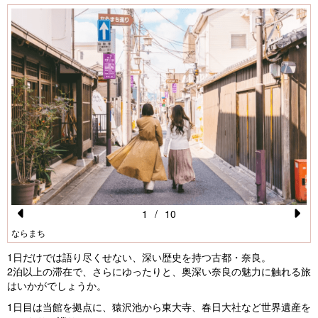
1
/
10
Pr
N
ならまち
e
e
1日だけでは語り尽くせない、深い歴史を持つ古都・奈良。
vi
xt
2泊以上の滞在で、さらにゆったりと、奥深い奈良の魅力に触れる旅
はいかがでしょうか。
o
1日目は当館を拠点に、猿沢池から東大寺、春日大社など世界遺産を
u