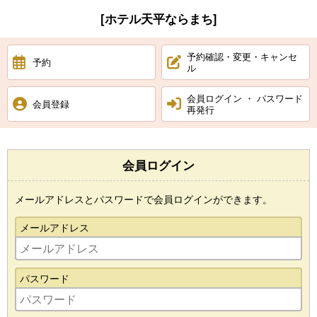
[ホテル天平ならまち]
予約確認・変更・キャンセ
予約
ル
会員ログイン ・ パスワード
会員登録
再発行
会員ログイン
メールアドレスとパスワードで会員ログインができます。
メールアドレス
パスワード