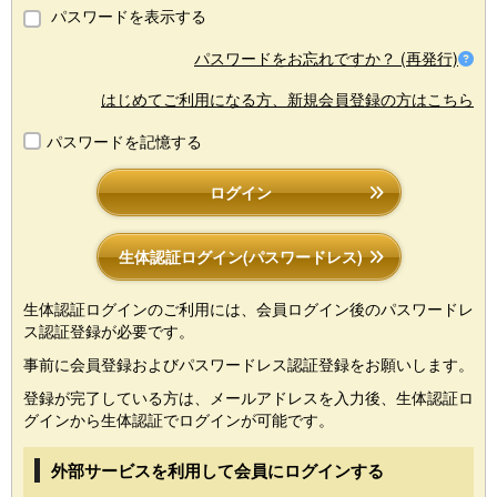
パスワードを表示する
パスワードをお忘れですか？ (再発行)
はじめてご利用になる方、新規会員登録の方はこちら
パスワードを記憶する
ログイン
生体認証ログイン(パスワードレス)
生体認証ログインのご利用には、会員ログイン後のパスワードレ
ス認証登録が必要です。
事前に会員登録およびパスワードレス認証登録をお願いします。
登録が完了している方は、メールアドレスを入力後、生体認証ロ
グインから生体認証でログインが可能です。
外部サービスを利用して会員にログインする