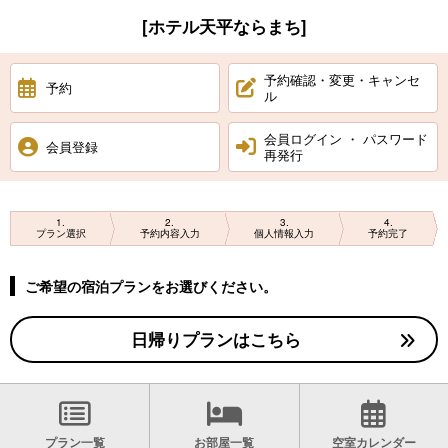
[ホテル天平ならまち]
予約確認・変更・キャンセ
予約
ル
会員ログイン ・ パスワード
会員登録
再発行
1
2
3
4
プラン選択
予約内容入力
個人情報入力
予約完了
ご希望の宿泊プランをお選びください。
日帰りプランはこちら
プラン一覧
お部屋一覧
空室カレンダー