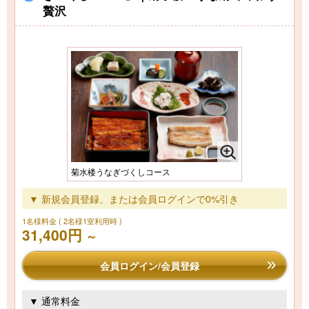
贅沢
菊水楼うなぎづくしコース
▼ 新規会員登録、または会員ログインで0%引き
1名様料金
( 2名様1室利用時 )
31,400円
～
会員ログイン/会員登録
▼ 通常料金