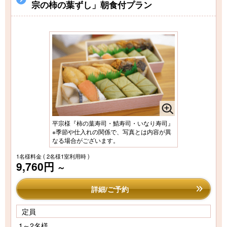
宗の柿の葉ずし」朝食付プラン
平宗様『柿の葉寿司・鯖寿司・いなり寿司』
※季節や仕入れの関係で、写真とは内容が異
なる場合がございます。
1名様料金
( 2名様1室利用時 )
9,760円
～
詳細/ご予約
定員
1～2名様