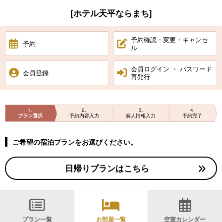
[ホテル天平ならまち]
予約確認・変更・キャンセ
予約
ル
会員ログイン ・ パスワード
会員登録
再発行
1
2
3
4
プラン選択
予約内容入力
個人情報入力
予約完了
ご希望の宿泊プランをお選びください。
日帰りプランはこちら
プラン一覧
お部屋一覧
空室カレンダー