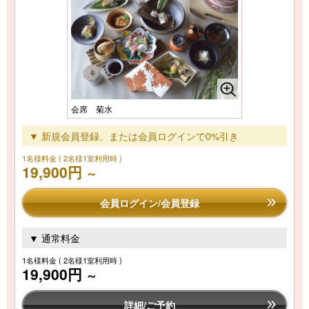
会席 菊水
▼ 新規会員登録、または会員ログインで0%引き
1名様料金
( 2名様1室利用時 )
19,900円
～
会員ログイン/会員登録
▼ 通常料金
1名様料金
( 2名様1室利用時 )
19,900円
～
詳細/ご予約