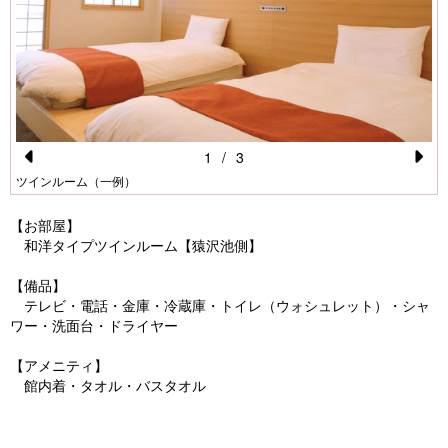
1
/
3
Pr
N
ツインルーム（一例）
e
e
【お部屋】
vi
xt
和洋タイプツインルーム【猿沢池側】
o
【備品】
u
テレビ・電話・金庫・冷蔵庫・トイレ（ウォシュレット）・シャ
ワー・洗面台・ドライヤー
s
【アメニティ】
館内着・タオル・バスタオル