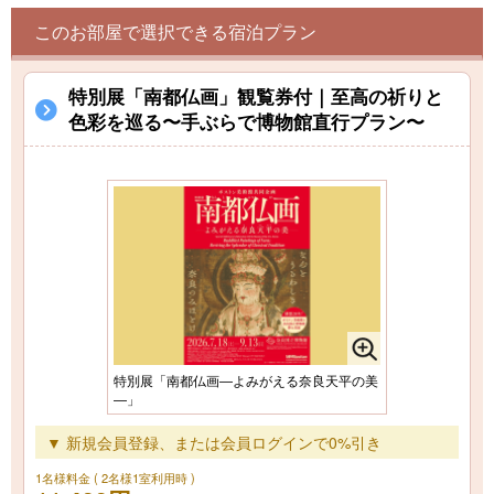
このお部屋で選択できる宿泊プラン
特別展「南都仏画」観覧券付｜至高の祈りと
色彩を巡る〜手ぶらで博物館直行プラン〜
特別展「南都仏画―よみがえる奈良天平の美
―」
▼ 新規会員登録、または会員ログインで0%引き
1名様料金
( 2名様1室利用時 )