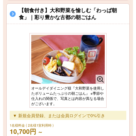
【朝食付き】大和野菜を愉しむ「わっぱ朝
食」｜彩り豊かな古都の朝ごはん
オールデイダイニング様『大和野菜を使用し
たボリュームたっぷりの朝ごはん』 ※季節や
仕入れの関係で、写真とは内容が異なる場合
がございます。
▼ 新規会員登録、または会員ログインで0%引き
1名様料金
( 2名様1室利用時 )
10,700円
～