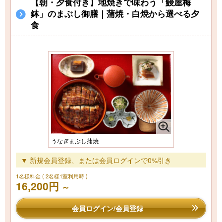
【朝・夕食付き】地焼きで味わう「鰻屋梅
鉢」のまぶし御膳｜蒲焼・白焼から選べる夕
食
うなぎまぶし蒲焼
▼ 新規会員登録、または会員ログインで0%引き
1名様料金
( 2名様1室利用時 )
16,200円
～
会員ログイン/会員登録