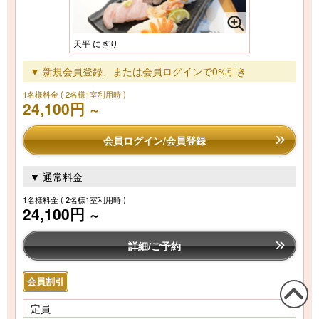
天平 にぎり
▼ 新規会員登録、または会員ログインで0%引き
1名様料金
( 2名様1室利用時 )
24,100円
～
会員ログイン/会員登録
▼ 通常料金
1名様料金
( 2名様1室利用時 )
24,100円
～
詳細/ご予約
会員割引
定員
この