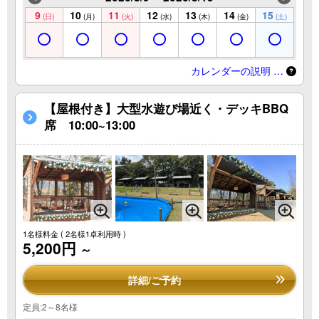
9
10
11
12
13
14
15
(日)
(月)
(火)
(水)
(木)
(金)
(土)
カレンダーの説明 …
【屋根付き】大型水遊び場近く・デッキBBQ
席 10:00~13:00
1名様料金
( 2名様1卓利用時 )
5,200円
～
詳細/ご予約
定員:2～8名様