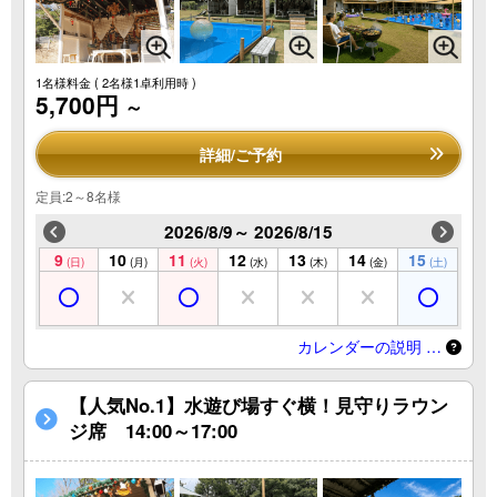
1名様料金
( 2名様1卓利用時 )
5,700円
～
詳細/ご予約
定員:2～8名様
2026/8/9～ 2026/8/15
9
10
11
12
13
14
15
(日)
(月)
(火)
(水)
(木)
(金)
(土)
カレンダーの説明 …
【人気No.1】水遊び場すぐ横！見守りラウン
ジ席 14:00～17:00