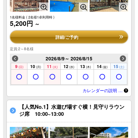
1名様料金
( 2名様1卓利用時 )
5,200円
～
詳細/ご予約
定員:2～8名様
2026/8/9～ 2026/8/15
9
10
11
12
13
14
15
(日)
(月)
(火)
(水)
(木)
(金)
(土)
カレンダーの説明 …
【人気No.1】水遊び場すぐ横！見守りラウン
ジ席 10:00~13:00