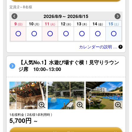
定員:2～8名様
2026/8/9～ 2026/8/15
9
10
11
12
13
14
15
(日)
(月)
(火)
(水)
(木)
(金)
(土)
カレンダーの説明 …
【人気No.1】水遊び場すぐ横！見守りラウン
ジ席 10:00~13:00
1名様料金
( 2名様1卓利用時 )
5,700円
～