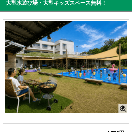
大型水遊び場・大型キッズスペース無料！
1
/
8
Pr
N
e
e