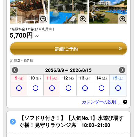
1名様料金
( 2名様1卓利用時 )
5,700円
～
詳細/ご予約
定員:2～8名様
2026/8/9～ 2026/8/15
9
10
11
12
13
14
15
(日)
(月)
(火)
(水)
(木)
(金)
(土)
カレンダーの説明 …
【ソフドリ付き！】【人気No.1】水遊び場す
ぐ横！見守りラウンジ席 18:00~21:00