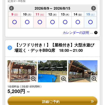
定員:2～8名様
2026/8/9～ 2026/8/15
9
10
11
12
13
14
15
(日)
(月)
(火)
(水)
(木)
(金)
(土)
カレンダーの説明 …
【ソフドリ付き！】【屋根付き】大型水遊び
場近く・デッキBBQ席 18:00～21:00
1名様料金
( 2名様1卓利用時 )
5,200円
～
詳細/ご予約