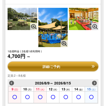
1名様料金
( 2名様1卓利用時 )
4,700円
～
詳細/ご予約
定員:2～8名様
2026/8/9～ 2026/8/15
9
10
11
12
13
14
15
(日)
(月)
(火)
(水)
(木)
(金)
(土)