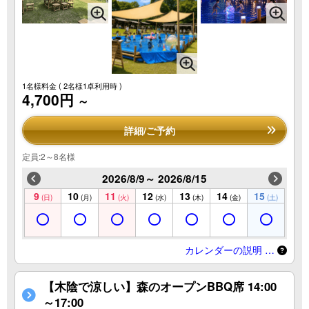
1名様料金
( 2名様1卓利用時 )
4,700円
～
詳細/ご予約
定員:2～8名様
2026/8/9～ 2026/8/15
9
10
11
12
13
14
15
(日)
(月)
(火)
(水)
(木)
(金)
(土)
カレンダーの説明 …
【木陰で涼しい】森のオープンBBQ席 14:00
～17:00