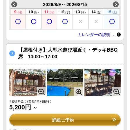
2026/8/9～ 2026/8/15
9
10
11
12
13
14
15
(日)
(月)
(火)
(水)
(木)
(金)
(土)
カレンダーの説明 …
【屋根付き】大型水遊び場近く・デッキBBQ
席 14:00～17:00
1名様料金
( 2名様1卓利用時 )
5,200円
～
詳細/ご予約