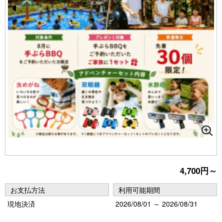
1
/
8
Pr
N
e
e
vi
xt
o
u
s
4,700円～
お支払方法
利用可能期間
現地決済
2026/08/01 ～ 2026/08/31