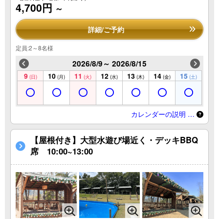
4,700円
～
詳細/ご予約
定員:2～8名様
2026/8/9～ 2026/8/15
9
10
11
12
13
14
15
(日)
(月)
(火)
(水)
(木)
(金)
(土)
カレンダーの説明 …
【屋根付き】大型水遊び場近く・デッキBBQ
席 10:00~13:00