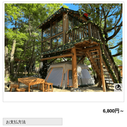
1
/
7
Pr
N
e
e
vi
xt
6,800円～
o
お支払方法