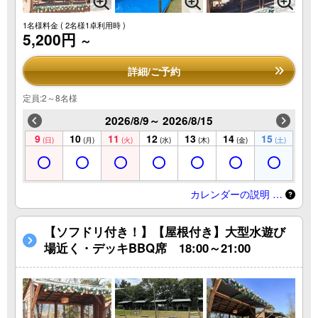
1名様料金
( 2名様1卓利用時 )
5,200円
～
詳細/ご予約
定員:2～8名様
2026/8/9～ 2026/8/15
9
10
11
12
13
14
15
(日)
(月)
(火)
(水)
(木)
(金)
(土)
カレンダーの説明 …
【ソフドリ付き！】【屋根付き】大型水遊び
場近く・デッキBBQ席 18:00～21:00