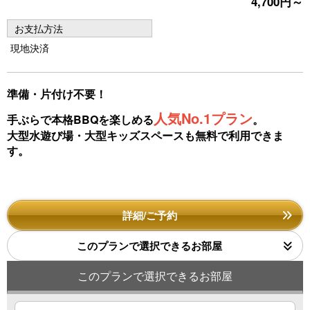
vi
xt
4,700円～
o
お支払方法
u
現地決済
s
準備・片付け不要！
人気No.1プラン
手ぶらで本格BBQを楽しめる
。
大型水遊び場・大型キッズスペースも無料で利用できま
す。
詳細/ご予約
このプランで選択できるお部屋
このプランで選択できるお部屋