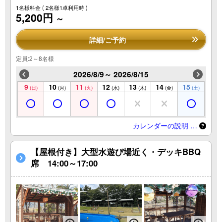
1名様料金
( 2名様1卓利用時 )
5,200円
～
詳細/ご予約
定員:2～8名様
2026/8/9～ 2026/8/15
9
10
11
12
13
14
15
(日)
(月)
(火)
(水)
(木)
(金)
(土)
カレンダーの説明 …
【屋根付き】大型水遊び場近く・デッキBBQ
席 14:00～17:00