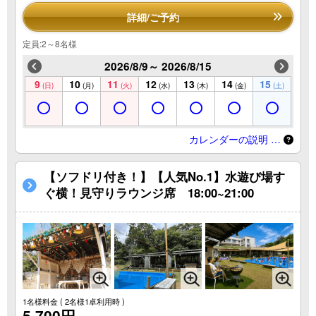
詳細/ご予約
定員:2～8名様
2026/8/9～ 2026/8/15
9
10
11
12
13
14
15
(日)
(月)
(火)
(水)
(木)
(金)
(土)
カレンダーの説明 …
【ソフドリ付き！】【人気No.1】水遊び場す
ぐ横！見守りラウンジ席 18:00~21:00
1名様料金
( 2名様1卓利用時 )
5,700円