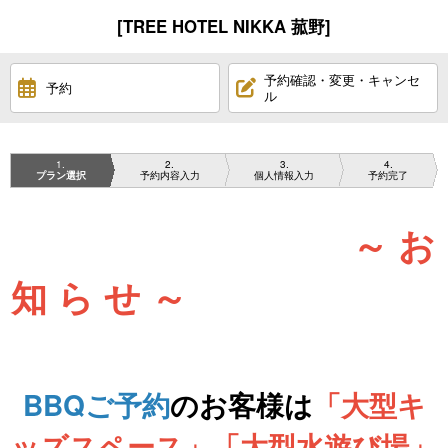
[TREE HOTEL NIKKA 菰野]
予約確認・変更・キャンセ
予約
ル
1
2
3
4
プラン選択
予約内容入力
個人情報入力
予約完了
～ お
知 ら せ ～
BBQご予約
のお客様は
「大型キ
ッズスペース」「大型水遊び場」