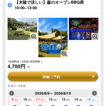
【木陰で涼しい】森のオープンBBQ席
10:00~13:00
1名様料金
( 2名様1卓利用時 )
4,700円
～
詳細/ご予約
定員:2～8名様
2026/8/9～ 2026/8/15
9
10
11
12
13
14
15
(日)
(月)
(火)
(水)
(木)
(金)
(土)