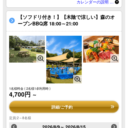
カレンダーの説明 …
【ソフドリ付き！】【木陰で涼しい】森のオ
ープンBBQ席 18:00～21:00
1名様料金
( 2名様1卓利用時 )
4,700円
～
詳細/ご予約
定員:2～8名様
2026/8/9～ 2026/8/15