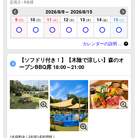
定員:2～8名様
2026/8/9～ 2026/8/15
9
10
11
12
13
14
15
(日)
(月)
(火)
(水)
(木)
(金)
(土)
カレンダーの説明 …
【ソフドリ付き！】【木陰で涼しい】森のオ
ープンBBQ席 18:00～21:00
1名様料金
( 2名様1卓利用時 )