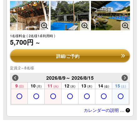
1名様料金
( 2名様1卓利用時 )
5,700円
～
詳細/ご予約
定員:2～8名様
2026/8/9～ 2026/8/15
9
10
11
12
13
14
15
(日)
(月)
(火)
(水)
(木)
(金)
(土)
カレンダーの説明 …