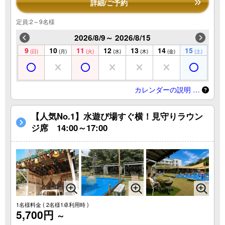
詳細/ご予約
定員:2～9名様
2026/8/9～ 2026/8/15
9
10
11
12
13
14
15
(日)
(月)
(火)
(水)
(木)
(金)
(土)
カレンダーの説明 …
【人気No.1】水遊び場すぐ横！見守りラウン
ジ席 14:00～17:00
1名様料金
( 2名様1卓利用時 )
5,700円
～