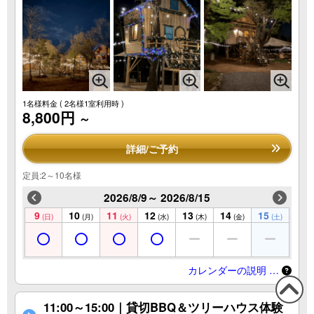
1名様料金
( 2名様1室利用時 )
8,800円
～
詳細/ご予約
定員:2～10名様
2026/8/9～ 2026/8/15
9
10
11
12
13
14
15
(日)
(月)
(火)
(水)
(木)
(金)
(土)
カレンダーの説明 …
11:00～15:00｜貸切BBQ＆ツリーハウス体験
この