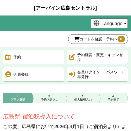
[アーバイン広島セントラル]
カートを確認・予約へ
0
予約確認・変更・キャンセ
予約
ル
会員ログイン ・ パスワード
会員登録
再発行
1
2
3
4
プラン選択
予約内容入力
個人情報入力
予約完了
広島県 宿泊税導入について
この度、広島県において2026年4月1日（ご宿泊分より）よ