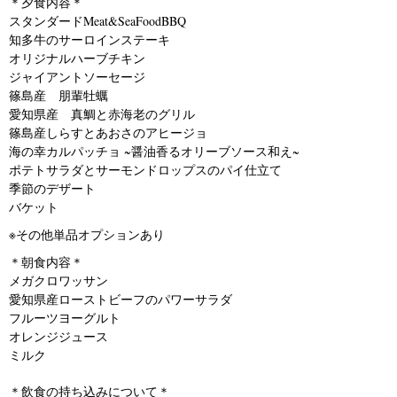
＊夕食内容＊
スタンダードMeat&SeaFoodBBQ
知多牛のサーロインステーキ
オリジナルハーブチキン
ジャイアントソーセージ
篠島産 朋輩牡蠣
愛知県産 真鯛と赤海老のグリル
篠島産しらすとあおさのアヒージョ
海の幸カルパッチョ ~醤油香るオリーブソース和え~
ポテトサラダとサーモンドロップスのパイ仕立て
季節のデザート
バケット
※その他単品オプションあり
＊朝食内容＊
メガクロワッサン
愛知県産ローストビーフのパワーサラダ
フルーツヨーグルト
オレンジジュース
ミルク
＊飲食の持ち込みについて＊