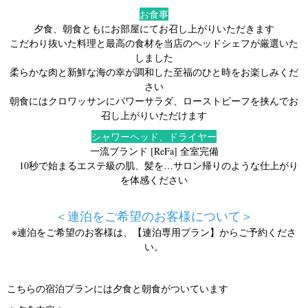
お食事
夕食、朝食ともにお部屋にてお召し上がりいただきます
こだわり抜いた料理と最高の食材を当店のヘッドシェフが厳選いた
しました
柔らかな肉と新鮮な海の幸が調和した至福のひと時をお楽しみくだ
さい
朝食にはクロワッサンにパワーサラダ、ローストビーフを挟んでお
召し上がりいただけます
シャワーヘッド、ドライヤー
一流ブランド [
ReFa]
全室完備
10秒で始まるエステ級の肌、髪を…サロン帰りのような仕上がり
を体感ください
＜連泊をご希望のお客様について＞
※連泊をご希望のお客様は、【連泊専用プラン】からご予約くださ
い。
こちらの宿泊プランには夕食と朝食がついています