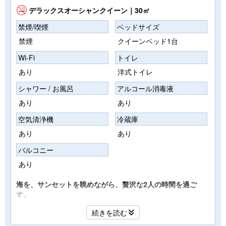
デラックスオーシャンクイーン｜30㎡
禁煙/喫煙
ベッドサイズ
禁煙
クイーンベッド1台
Wi-Fi
トイレ
あり
洋式トイレ
シャワー / お風呂
アルコール消毒液
あり
あり
空気清浄機
冷蔵庫
あり
あり
バルコニー
あり
海を、サンセットを眺めながら、贅沢な2人の時間を過ご
す。
伊勢湾を一望できるオーシャンビューの客室で、日常を忘れ
続きを読む
る最高のリラックス体験を。