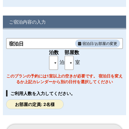
波の音を聴きながら、美しいサンセットを眺めながら、心ゆ
くまでリゾート気分をご堪能ください。
クイーンルームは2名様限定の宿泊部屋です。
ご宿泊内容の入力
◇設備
Wi-Fi完備/冷蔵庫/ウォーターサーバー/ワインセラー/バルミ
ューダトースター/50インチTV/エアコン/除加湿空気清浄機/
宿泊日
宿泊日/お部屋の変更
浴室・トイレ/Refaドライヤー/Refaシャワーヘッド/シャワー
泊数
部屋数
トイレ
ベランダ・テラス/WeberBBQガスグリル/焚き火台
泊
室
◇寝具
このプランの予約には1室以上の空きが必要です。 宿泊日を変え
クイーンベッド×1台
るか上記カレンダーから別の日付を選択してください
◇リネン・アメニティセット
バスタオル/バスマット/バスローブ/歯ブラシ/ボディタオル/カ
ご利用人数を入力してください。
ミソリ/コットン/ヘアゴム/クレンジングセット/ティッシュ
シャンプー/コンディショナー/ボディソープ/ハンドソープ
お部屋の定員: 2名様