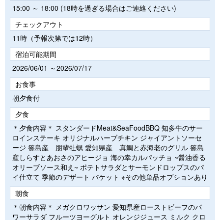
15:00 ～ 18:00 (18時を過ぎる場合はご連絡ください)
チェックアウト
11時（予報次第では12時）
宿泊可能期間
2026/06/01 ～2026/07/17
お食事
朝夕食付
夕食
＊夕食内容＊ スタンダードMeat&SeaFoodBBQ 知多牛のサー
ロインステーキ オリジナルハーブチキン ジャイアントソーセ
ージ 篠島産 朋輩牡蠣 愛知県産 真鯛と赤海老のグリル 篠島
産しらすとあおさのアヒージョ 海の幸カルパッチョ ~醤油香る
オリーブソース和え~ ポテトサラダとサーモンドロップスのパ
イ仕立て 季節のデザート バケット ※その他単品オプションあり
朝食
＊朝食内容＊ メガクロワッサン 愛知県産ローストビーフのパ
ワーサラダ フルーツヨーグルト オレンジジュース ミルク クロ