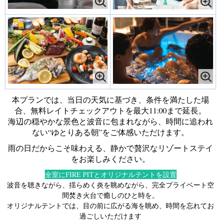
本プランでは、当日の天気に基づき、条件を満たした場
合、無料レイトチェックアウトを最大11:00まで延長。
海辺の穏やかな景色と波音に包まれながら、時間に追われ
ない“ゆとりある朝”をご体感いただけます。
雨の日だからこそ味わえる、静かで贅沢なリゾートステイ
をお楽しみください。
全室にFIRE PITとオリジナルテントを設置
波音を聴きながら、揺らめく炎を眺めながら、完全プライベート空
間焚き火台で癒しのひと時を。
オリジナルテントでは、目の前に広がる海を眺め、時間を忘れてお
過ごしいただけます