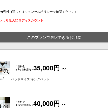
が発生 (詳しくはキャンセルポリシーを確認ください)
プランより最大20％ディスカウント
このプランで選択できるお部屋
35,000円
1室料金
～
( 2名様利用時 )
2
 m
ベッドサイズ:キングベッド
40,000円
1室料金
～
( 2名様利用時 )