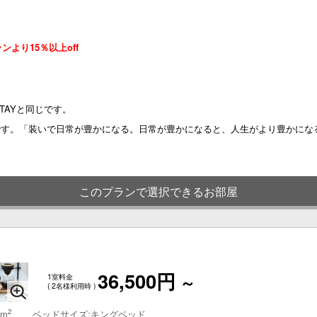
ンより15％以上off
STAYと同じです。
です。「装いで日常が豊かになる。日常が豊かになると、人生がより豊かになる
このプランで選択できるお部屋
36,500円
1室料金
～
( 2名様利用時 )
2
 m
ベッドサイズ:キングベッド