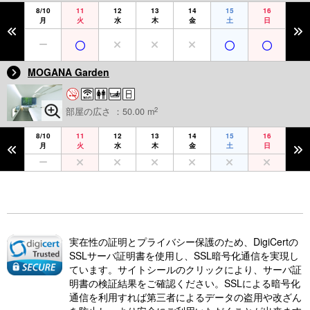
8/10
11
12
13
14
15
16
月
火
水
木
金
土
日
MOGANA Garden
2
部屋の広さ ：50.00 m
8/10
11
12
13
14
15
16
月
火
水
木
金
土
日
実在性の証明とプライバシー保護のため、DigiCertの
SSLサーバ証明書を使用し、SSL暗号化通信を実現し
ています。サイトシールのクリックにより、サーバ証
明書の検証結果をご確認ください。SSLによる暗号化
通信を利用すれば第三者によるデータの盗用や改ざん