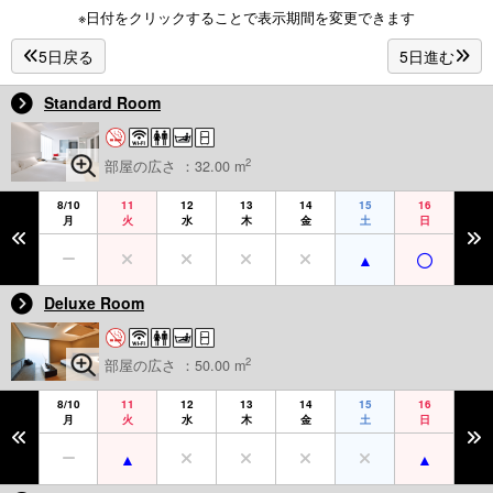
※日付をクリックすることで表示期間を変更できます
5日戻る
5日進む
Standard Room
2
部屋の広さ ：32.00 m
8/10
11
12
13
14
15
16
月
火
水
木
金
土
日
Deluxe Room
2
部屋の広さ ：50.00 m
8/10
11
12
13
14
15
16
月
火
水
木
金
土
日