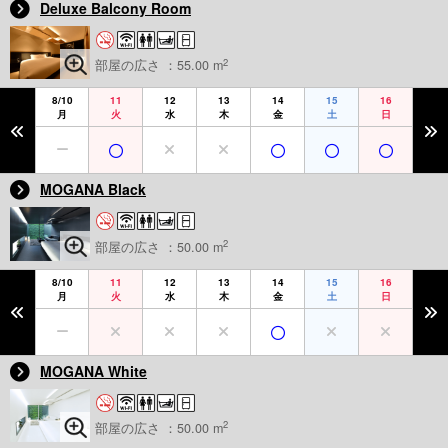
Deluxe Balcony Room
2
部屋の広さ ：55.00 m
8/10
11
12
13
14
15
16
月
火
水
木
金
土
日
MOGANA Black
2
部屋の広さ ：50.00 m
8/10
11
12
13
14
15
16
月
火
水
木
金
土
日
MOGANA White
2
部屋の広さ ：50.00 m