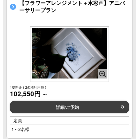
【フラワーアレンジメント＋水彩画】アニバ
ーサリープラン
1室料金
( 2名様利用時 )
102,550円
～
詳細/ご予約
定員
1～2名様