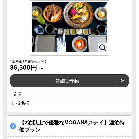
1室料金
( 2名様利用時 )
36,500円
～
詳細/ご予約
定員
1～2名様
【2泊以上で優雅なMOGANAステイ】連泊特
価プラン