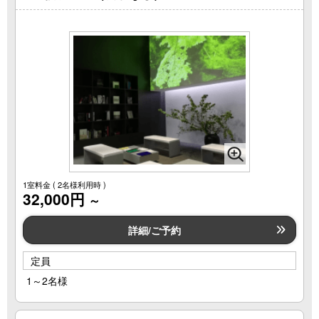
1室料金
( 2名様利用時 )
32,000円
～
詳細/ご予約
定員
1～2名様