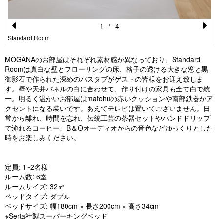
1
/
4
Pr
N
Standard Room
e
e
MOGANAのお部屋はそれぞれ素材感が異なっており、Standard
vi
xt
Roomは真白な壁とフローリングの床、格子の透ける大きな窓と黒
御影石で作られた深めのバスタブがゲストの皆様をお迎え致しま
o
す。壁や天井パネルの白に合わせて、作り付けの家具も全て白で統
u
一。明るく温かいお部屋はmatohuの赤いクッションや南部鉄器がア
クセントになる装いです。あえてテレビは置いてございません。日
s
常から離れ、時間を忘れ、伝統工芸の茶器セットやハンドドリップ
で淹れるコーヒー、B＆Oオーディオからの音色などゆっくりとした
時をお楽しみください。
定員: 1~2名様
ルーム数: 6室
ルームサイズ: 32㎡
ベッドタイプ: ダブル
ベッドサイズ: 幅180cm × 長さ200cm × 高さ34cm
※Serta社製スーパーキングベッド