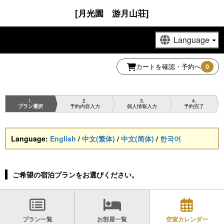
[月光園 游月山荘]
カートを確認・予約へ
0
1
2
3
4
プラン選択
予約内容入力
個人情報入力
予約完了
Language:
English
/
中文(繁体)
/
中文(简体)
/
한국어
ご希望の宿泊プランをお選びください。
プラン一覧
お部屋一覧
空室カレンダー