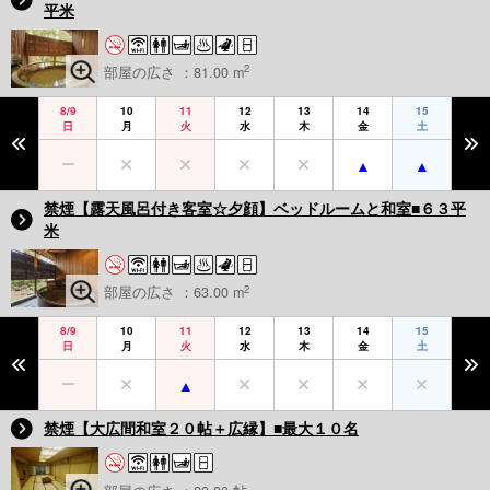
平米
2
部屋の広さ ：81.00 m
8/9
10
11
12
13
14
15
日
月
火
水
木
金
土
禁煙【露天風呂付き客室☆夕顔】ベッドルームと和室■６３平
米
2
部屋の広さ ：63.00 m
8/9
10
11
12
13
14
15
日
月
火
水
木
金
土
禁煙【大広間和室２０帖＋広縁】■最大１０名