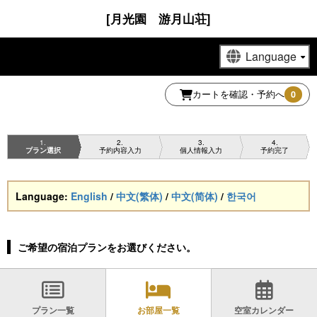
[月光園 游月山荘]
カートを確認・予約へ
0
1
2
3
4
プラン選択
予約内容入力
個人情報入力
予約完了
Language:
English
/
中文(繁体)
/
中文(简体)
/
한국어
ご希望の宿泊プランをお選びください。
プラン一覧
お部屋一覧
空室カレンダー