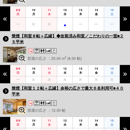
8/9
10
11
12
13
14
15
日
月
火
水
木
金
土
禁煙【和室８帖＋広縁】◆改装済み和室／こだわりの一室■２
５平米
2
部屋の広さ ：25.00 m
(8.00 帖)
8/9
10
11
12
13
14
15
日
月
火
水
木
金
土
禁煙【和室１２帖＋広縁】余裕の広さで最大６名利用可■４０
平米
部屋の広さ ：12.00 帖
8/9
10
11
12
13
14
15
日
月
火
水
木
金
土