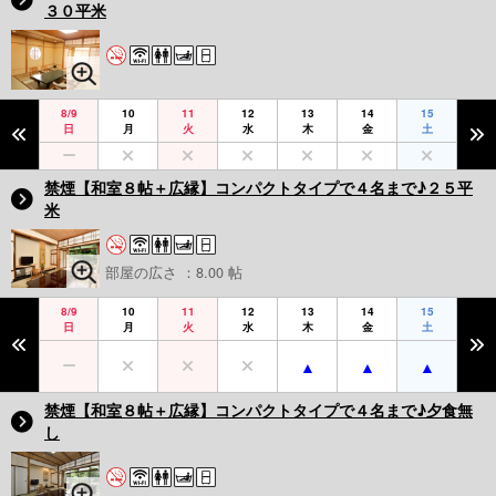
３０平米
8/9
10
11
12
13
14
15
日
月
火
水
木
金
土
禁煙【和室８帖＋広縁】コンパクトタイプで４名まで♪２５平
米
部屋の広さ ：8.00 帖
8/9
10
11
12
13
14
15
日
月
火
水
木
金
土
禁煙【和室８帖＋広縁】コンパクトタイプで４名まで♪夕食無
し