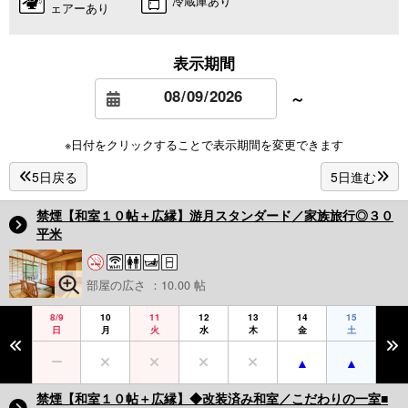
冷蔵庫あり
ェアーあり
表示期間
～
※日付をクリックすることで表示期間を変更できます
5日戻る
5日進む
禁煙【和室１０帖＋広縁】游月スタンダード／家族旅行◎３０
平米
部屋の広さ ：10.00 帖
8/9
10
11
12
13
14
15
日
月
火
水
木
金
土
禁煙【和室１０帖＋広縁】◆改装済み和室／こだわりの一室■