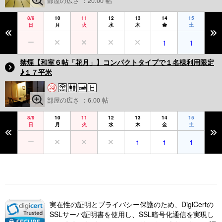
部屋の広さ ：20.00 帖
8/9
10
11
12
13
14
15
日
月
火
水
木
金
土
1
1
禁煙【和室６帖「花月」】コンパクトタイプで１名様利用限定
♪１７平米
部屋の広さ ：6.00 帖
8/9
10
11
12
13
14
15
日
月
火
水
木
金
土
1
1
1
実在性の証明とプライバシー保護のため、DigiCertの
SSLサーバ証明書を使用し、SSL暗号化通信を実現し