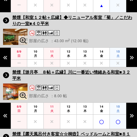
禁煙【和室１２帖＋広縁】◆リニューアル客室「菊」／こだわ
りの一室■４０平米
2
部屋の広さ ：43.00 m
(12.00 帖)
8/9
10
11
12
13
14
15
日
月
火
水
木
金
土
禁煙【游月亭 ８帖＋広縁】川に一番近い情緒ある和室■３２
平米
部屋の広さ ：8.00 帖
8/9
10
11
12
13
14
15
日
月
火
水
木
金
土
禁煙【露天風呂付き客室☆☆桐壺】ベッドルームと和室■８１