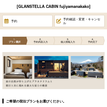
[GLANSTELLA CABIN fujiyamanakako]
予約確認・変更・キャンセ
予約
ル
1
2
3
4
プラン選択
予約内容入力
個人情報入力
予約完了
ご希望の宿泊プランをお選びください。