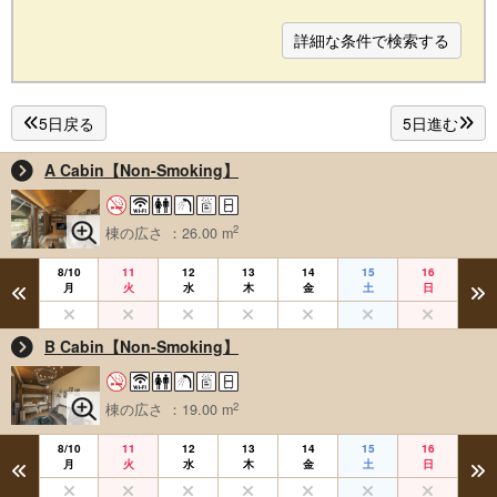
詳細な条件で検索する
5日戻る
5日進む
A Cabin【Non-Smoking】
2
棟の広さ ：26.00 m
8/10
11
12
13
14
15
16
月
火
水
木
金
土
日
B Cabin【Non-Smoking】
2
棟の広さ ：19.00 m
8/10
11
12
13
14
15
16
月
火
水
木
金
土
日