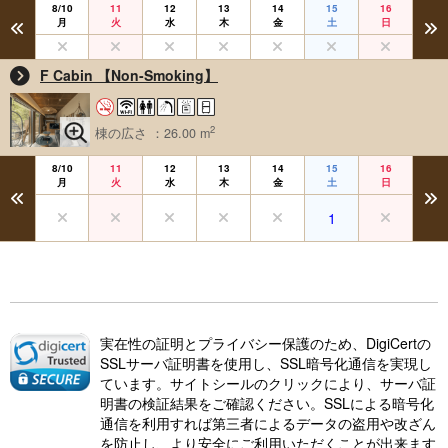
8/10
11
12
13
14
15
16
月
火
水
木
金
土
日
F Cabin 【Non-Smoking】
2
棟の広さ ：26.00 m
8/10
11
12
13
14
15
16
月
火
水
木
金
土
日
1
実在性の証明とプライバシー保護のため、DigiCertの
SSLサーバ証明書を使用し、SSL暗号化通信を実現し
ています。サイトシールのクリックにより、サーバ証
明書の検証結果をご確認ください。SSLによる暗号化
通信を利用すれば第三者によるデータの盗用や改ざん
を防止し、より安全にご利用いただくことが出来ます