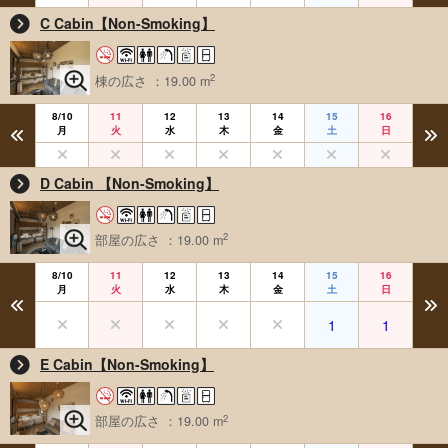
C Cabin【Non-Smoking】
2
棟の広さ ：19.00 m
8/10
11
12
13
14
15
16
月
火
水
木
金
土
日
D Cabin 【Non-Smoking】
2
部屋の広さ ：19.00 m
8/10
11
12
13
14
15
16
月
火
水
木
金
土
日
1
1
E Cabin【Non-Smoking】
2
部屋の広さ ：19.00 m