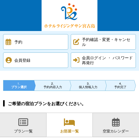
予約確認・変更・キャンセ
予約
ル
会員ログイン ・ パスワード
会員登録
再発行
1
2
3
4
プラン選択
予約内容入力
個人情報入力
予約完了
ご希望の宿泊プランをお選びください。
プラン一覧
お部屋一覧
空室カレンダー