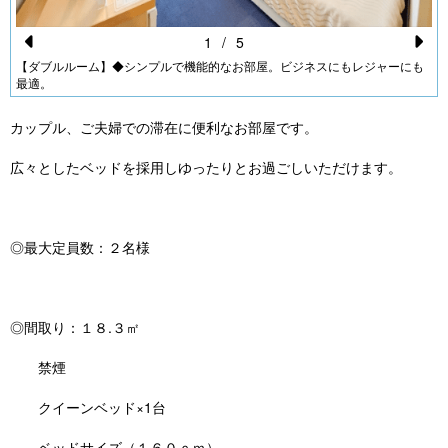
1
/
5
Pr
N
【ダブルルーム】◆シンプルで機能的なお部屋。ビジネスにもレジャーにも
最適。
e
e
vi
xt
カップル、ご夫婦での滞在に便利なお部屋です。
o
広々としたベッドを採用しゆったりとお過ごしいただけます。
u
s
◎最大定員数：２名様
◎間取り：１８.３㎡
禁煙
クイーンベッド×1台
ベッドサイズ（１６０ｃｍ）