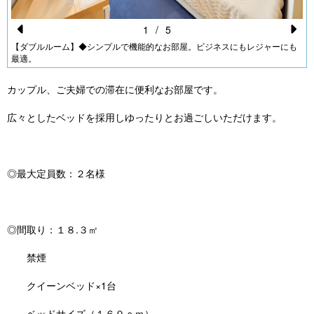
1
/
5
Pr
N
【ダブルルーム】◆シンプルで機能的なお部屋。ビジネスにもレジャーにも
最適。
e
e
vi
xt
カップル、ご夫婦での滞在に便利なお部屋です。
o
広々としたベッドを採用しゆったりとお過ごしいただけます。
u
s
◎最大定員数：２名様
◎間取り：１８.３㎡
禁煙
クイーンベッド×1台
ベッドサイズ（１６０ｃｍ）