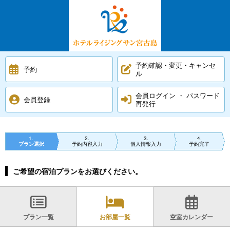
予約確認・変更・キャンセ
予約
ル
会員ログイン ・ パスワード
会員登録
再発行
1
2
3
4
プラン選択
予約内容入力
個人情報入力
予約完了
ご希望の宿泊プランをお選びください。
プラン一覧
お部屋一覧
空室カレンダー