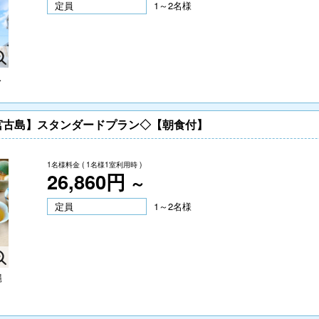
定員
1～2名様
ス
宮古島】スタンダードプラン◇【朝食付】
1名様料金
( 1名様1室利用時 )
26,860円
～
定員
1～2名様
縄