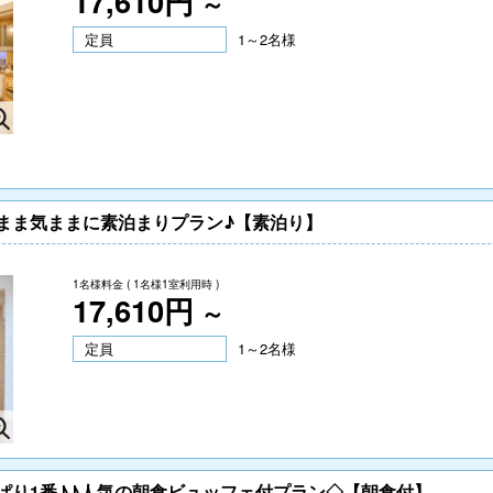
17,610円
～
定員
1～2名様
！
まま気ままに素泊まりプラン♪【素泊り】
1名様料金
( 1名様1室利用時 )
17,610円
～
定員
1～2名様
ぱり1番♪♪人気の朝食ビュッフェ付プラン◇【朝食付】