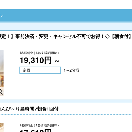
ン
限定！】事前決済・変更・キャンセル不可でお得！◇【朝食付
1名様料金
( 1名様1室利用時 )
19,310円
～
定員
1～2名様
んび～り島時間♪朝食1回付
1名様料金
( 1名様1室利用時 )