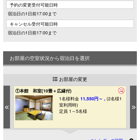
予約の変更受付可能日時
宿泊日の1日前17:00まで
キャンセル受付可能日時
宿泊日の1日前17:00まで
お部屋の空室状況から宿泊日を選択
お部屋の変更
①本館 和室(10畳＋広縁付)
④
日
1室
1名様料金
11,550円～ ,
(2名様1
室利用時)
Previous
N
定員 1～5名様