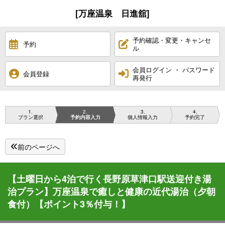
[万座温泉 日進舘]
予約確認・変更・キャンセ
予約
ル
会員ログイン ・ パスワード
会員登録
再発行
1
2
3
4
プラン選択
予約内容入力
個人情報入力
予約完了
前のページへ
【土曜日から4泊で行く長野原草津口駅送迎付き湯
治プラン】万座温泉で癒しと健康の近代湯治（夕朝
食付）【ポイント3％付与！】