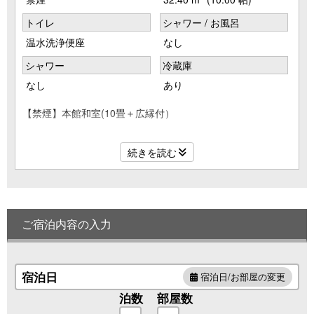
トイレ
シャワー / お風呂
温水洗浄便座
なし
シャワー
冷蔵庫
なし
あり
【禁煙】本館和室(10畳＋広縁付）
『当館で一番移動に便利な客室』
続きを読む
本館和室は万座温泉日進舘のメインの客室にございます。 正
面玄関、フロント、ロビー、大浴場長寿の湯、メインダイニ
ングこまくさなどと同じ館で利便性抜群です。特にお足の悪
い方のご移動に大変便利です。 10畳の和室と、窓側に2,5畳
分の広さの広縁がございます。
ご宿泊内容の入力
宿泊日
宿泊日/お部屋の変更
泊数
部屋数