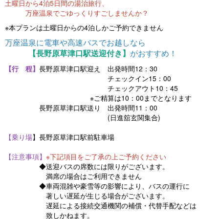
土曜日から4泊5日間の湯治旅行、
万座温泉でごゆっくりすごしませんか？
※本プランは土曜日からの4泊しかご予約できません
万座温泉に電車や高速バスでお越しなら
【長野原草津口駅送迎付き】
がおすすめ！
【行 程】
長野原草津口駅迎え 出発時間12：30
チェックイン15：00
チェックアウト10：45
※ご精算は10：00までとなります
長野原草津口駅送り 出発時間11：00
(日進舘玄関集合)
【乗り場
】長野原草津口駅前駐車場
【注意事項】
※下記項目をご了承の上ご予約ください
◆送迎バスの席数には限りがございます。
満席の場合はご利用できません
◆車両混雑や豪雪等の影響により、バスの運行に
著しい遅延が生じる場合がございます。
遅延による接続交通機関の補償・代替手配などは
致しかねます。