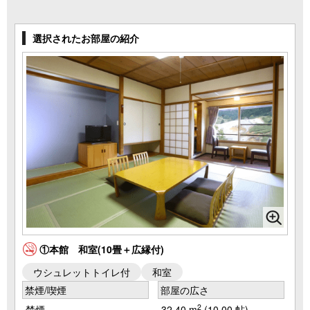
選択されたお部屋の紹介
①本館 和室(10畳＋広縁付)
ウシュレットトイレ付
和室
禁煙/喫煙
部屋の広さ
2
禁煙
32.40 m
(10.00 帖)