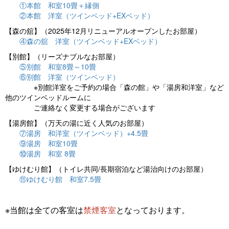
①本館 和室10畳＋縁側
②本館 洋室（ツインベッド+EXベッド）
【森の舘】（2025年12月リニューアルオープンしたお部屋）
④森の舘 洋室（ツインベッド+EXベッド）
【別館】（リーズナブルなお部屋）
⑤別館 和室8畳～10畳
⑥別館 洋室（ツインベッド）
※別館洋室をご予約の場合「森の館」や「湯房和洋室」など
他のツインベッドルームに
ご連絡なく変更する場合がございます
【湯房館】（万天の湯に近く人気のお部屋）
⑦湯房 和洋室（ツインベッド）+4.5畳
⑨湯房 和室10畳
⑩湯房 和室 8畳
【ゆけむり館】（トイレ共同/長期宿泊など湯治向けのお部屋）
⑪ゆけむり館 和室7.5畳
※当館は全ての客室は
禁煙客室
となっております。