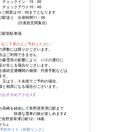
ン 15：00
ウト10：45
：00までとなります
り 出発時間11：00
玄関集合)
口駅前駐車場
目をご了承の上ご予約ください
には限りがございます。
利用できません
等の影響により、バスの運行に
じる場合がございます。
通機関の補償・代替手配などは
す。
３，５名様でご予約の場合、
席になる場合がございます。
のおすすめアクセス】
万
崎を経由して長野原草津口駅まで
の旅が楽しめます♪
野原草津口駅12：18着
ら↓
予約サイト（外部リンク）