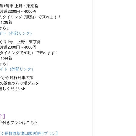
号1号車 上野・東京発
200円～4000円
ミングで変動）で来れます！
38着
ら↓
ト（外部リンク）
ぐり1号 上野・東京発
300円～4000円
ミングで変動）で来れます！
44着
ら↓
ト（外部リンク）
駅から鈍行列車の旅
景色や八ッ場ダムを
越しください♪
介】
迎付きプランはこちら
いく長野原草津口駅送迎付プラン】