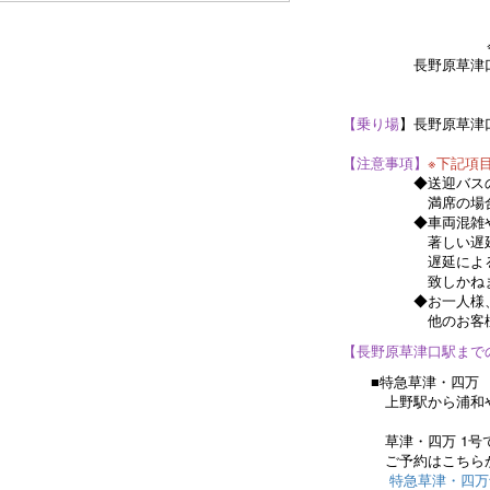
チェックイ
チェックア
※ご精算は10
長野原草津口駅送
(日進舘
【乗り場
】長野原草津
【注意事項】
※下記項
◆送迎バスの席数
満席の場合はご
◆車両混雑や豪雪
著しい遅延が生
遅延による接続交
致しかねま
◆お一人様、又は
他のお客様と相
【長野原草津口駅まで
■特急草津・四
上野駅から浦和や高
快適な電車
草津・四万 1号で長
ご予約はこちらか
特急草津・四万