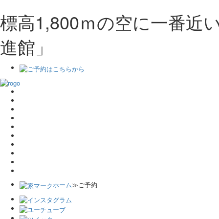
標高1,800ｍの空に一番
進館」
ホーム
≫ご予約