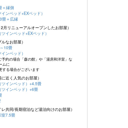
畳＋縁側
ンベッド+EXベッド）
0畳＋広縁
年12月リニューアルオープンしたお部屋）
インベッド+EXベッド）
ブルなお部屋）
～10畳
インベッド）
ご予約の場合「森の館」や「湯房和洋室」な
ームに
る場合がございます
湯に近く人気のお部屋）
インベッド）+4.5畳
インベッド）+6畳
畳
畳
イレ共同/長期宿泊など湯治向けのお部屋）
7.5畳