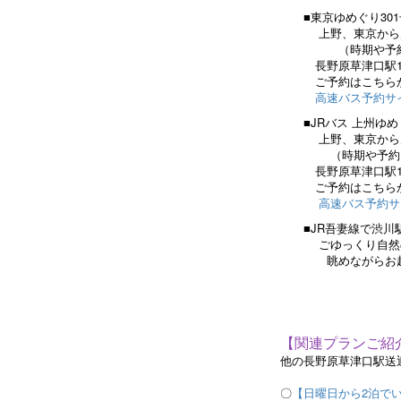
■東京ゆめぐり301
上野、東京から片道2
（時期や予約タイ
長野原草津口駅11:
ご予約はこちらか
高速バス予約サイ
■JRバス 上州ゆめ
上野、東京から片道2
（時期や予約タイ
長野原草津口駅11:
ご予約はこちらか
高速バス予約サイ
■JR吾妻線で渋川
ごゆっくり自然の
眺めながらお
【関連プランご紹
他の長野原草津口駅送
〇
【日曜日から2泊で