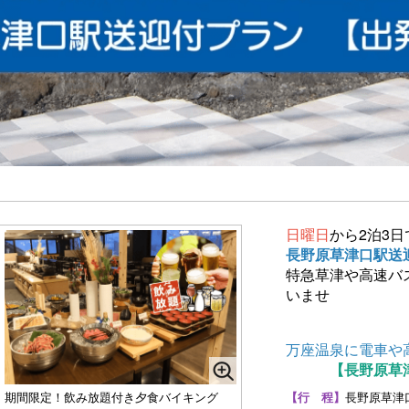
日曜日
から2泊3日
長野原草津口駅送
特急草津や高速バ
いませ
万座温泉に電車や
【長野原草津
【行 程】
長野原草津
期間限定！飲み放題付き夕食バイキング