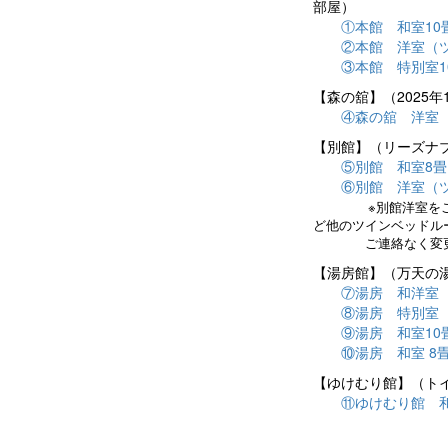
部屋）
①本館 和室10
②本館 洋室（ツイ
③本館 特別室1
【森の舘】（2025
④森の舘 洋室（ツ
【別館】（リーズナ
⑤別館 和室8畳
⑥別館 洋室（ツ
※別館洋室を
ど他のツインベッドル
ご連絡なく変更す
【湯房館】（万天の
⑦湯房 和洋室（ツ
⑧湯房 特別室（ツ
⑨湯房 和室10
⑩湯房 和室 8
【ゆけむり館】（ト
⑪ゆけむり館 和室