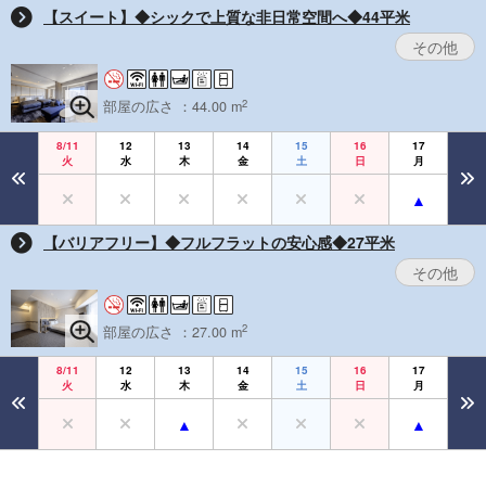
【スイート】◆シックで上質な非日常空間へ◆44平米
その他
2
部屋の広さ ：44.00 m
8/11
12
13
14
15
16
17
火
水
木
金
土
日
月
【バリアフリー】◆フルフラットの安心感◆27平米
その他
2
部屋の広さ ：27.00 m
8/11
12
13
14
15
16
17
火
水
木
金
土
日
月