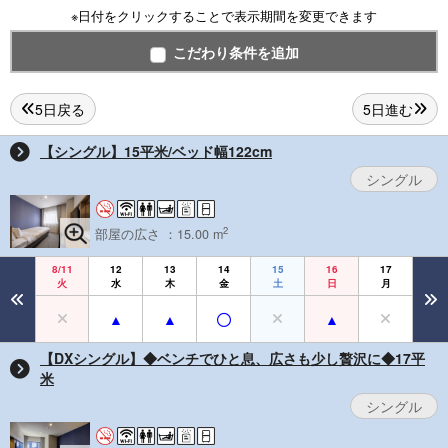
※日付をクリックすることで表示期間を変更できます
こだわり条件を追加
5日戻る
5日進む
【シングル】15平米/ベッド幅122cm
シングル
2
部屋の広さ ：15.00 m
8/11
12
13
14
15
16
17
火
水
木
金
土
日
月
【DXシングル】◆ベンチでひと息、広さも少し贅沢に◆17平
米
シングル