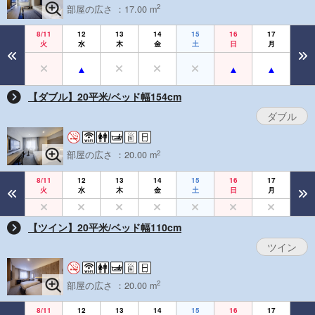
2
部屋の広さ ：17.00 m
8/11
12
13
14
15
16
17
火
水
木
金
土
日
月
【ダブル】20平米/ベッド幅154cm
ダブル
2
部屋の広さ ：20.00 m
8/11
12
13
14
15
16
17
火
水
木
金
土
日
月
【ツイン】20平米/ベッド幅110cm
ツイン
2
部屋の広さ ：20.00 m
8/11
12
13
14
15
16
17