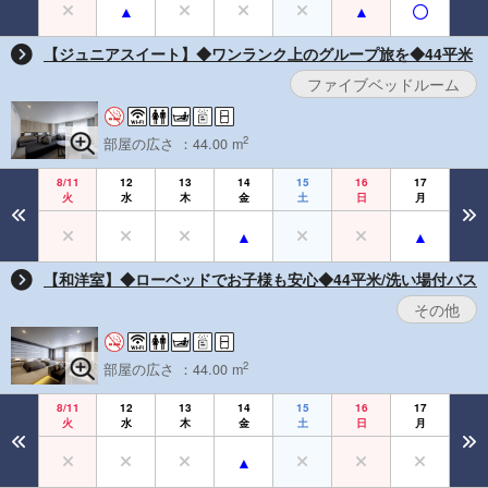
【ジュニアスイート】◆ワンランク上のグループ旅を◆44平米
ファイブベッドルーム
2
部屋の広さ ：44.00 m
8/11
12
13
14
15
16
17
火
水
木
金
土
日
月
【和洋室】◆ローベッドでお子様も安心◆44平米/洗い場付バス
その他
2
部屋の広さ ：44.00 m
8/11
12
13
14
15
16
17
火
水
木
金
土
日
月