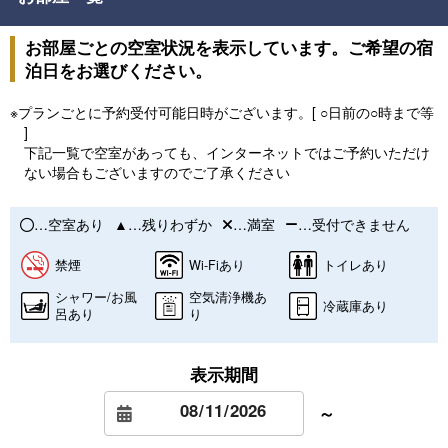
お部屋ごとの空室状況を表示しています。ご希望の宿
泊日をお選びください。
※プランごとに予約受付可能日時がございます。[ ○日前の○時まで等
]
下記一覧で空室があっても、インターネットではご予約いただけ
ない場合もございますのでご了承ください
…空室あり
…残りわずか
…満室
…受付できません
禁煙
Wi-Fiあり
トイレあり
シャワー/お風
空気清浄機あ
冷蔵庫あり
呂あり
り
表示期間
～