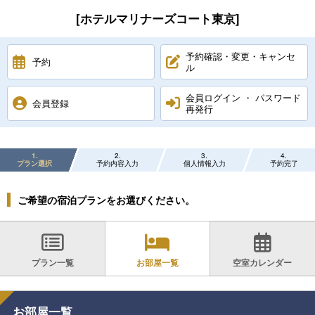
[ホテルマリナーズコート東京]
予約確認・変更・キャンセ
予約
ル
会員ログイン ・ パスワード
会員登録
再発行
1
2
3
4
プラン選択
予約内容入力
個人情報入力
予約完了
ご希望の宿泊プランをお選びください。
プラン一覧
お部屋一覧
空室カレンダー
お部屋一覧