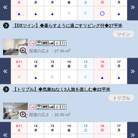
火
水
木
金
土
日
月
【DXツイン】◆暮らすように過ごすリビング付◆27平米
ツイン
2
部屋の広さ ：27.00 m
8/11
12
13
14
15
16
17
火
水
木
金
土
日
月
【トリプル】◆気兼ねなく3人旅を楽しむ◆22平米
トリプル
2
部屋の広さ ：22.00 m
8/11
12
13
14
15
16
17
火
水
木
金
土
日
月